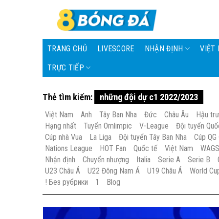
Skip
to
content
TRANG CHỦ
LIVESCORE
NHẬN ĐỊNH
VIỆT
TRỰC TIẾP
Thẻ tìm kiếm:
những đội dự c1 2022/2023
Việt Nam
Anh
Tây Ban Nha
Đức
Châu Âu
Hậu tr
Hạng nhất
Tuyển Omlimpic
V-League
Đội tuyển Quố
Cúp nhà Vua
La Liga
Đội tuyển Tây Ban Nha
Cúp QG
Nations League
HOT Fan
Quốc tế
Việt Nam
WAG
Nhận định
Chuyển nhượng
Italia
Serie A
Serie B
U23 Châu Á
U22 Đông Nam Á
U19 Châu Á
World Cu
! Без рубрики
1
Blog