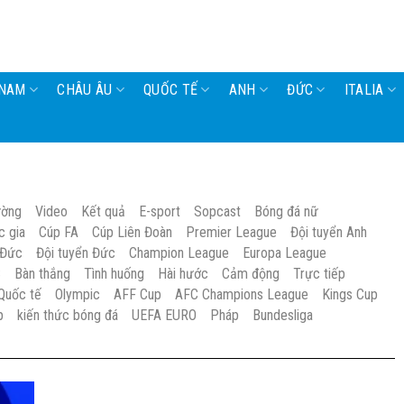
 NAM
CHÂU ÂU
QUỐC TẾ
ANH
ĐỨC
ITALIA
ường
Video
Kết quả
E-sport
Sopcast
Bóng đá nữ
c gia
Cúp FA
Cúp Liên Đoàn
Premier League
Đội tuyển Anh
 Đức
Đội tuyển Đức
Champion League
Europa League
S
Bàn thắng
Tình huống
Hài hước
Cảm động
Trực tiếp
Quốc tế
Olympic
AFF Cup
AFC Champions League
Kings Cup
p
kiến thức bóng đá
UEFA EURO
Pháp
Bundesliga