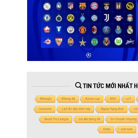
TIN TỨC MỚI NHẤT 
8bongtv
8bong đá
Asian cup
BXH
cr7
livescore
Lịch thi đấu hôm nay
Ngoại Hạng Anh
nh
Saudi Pro League
soi kèo bóng đá
tin chuyển nhượng
Video
việt nam