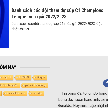
Danh sách các đội tham dự cúp C1 Champions
League mùa giải 2022/2023
Danh sách các đội tham dự cúp C1 mùa giải 2022/2023: Cập
nhật chi tiết ...
HÔM NAY
Cúp C1
ESPORTS
Kết quả
ận định bóng đá
phân tích kèo bóng
Tin bóng đá, tổng hợp bóng 
tin mới hôm nay
trực tiếp
bóng đá, ngoại hạng anh, carab
Ronaldo, Neymar,... cập nhật 