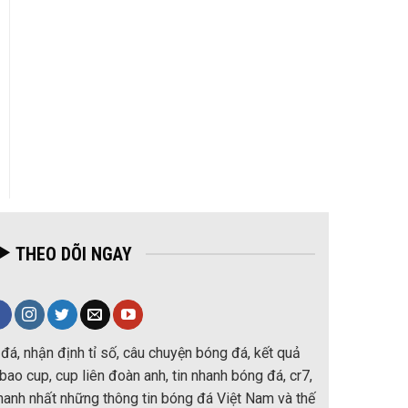
THEO DÕI NGAY
đá, nhận định tỉ số, câu chuyện bóng đá, kết quả
ao cup, cup liên đoàn anh, tin nhanh bóng đá, cr7,
nhanh nhất những thông tin bóng đá Việt Nam và thế