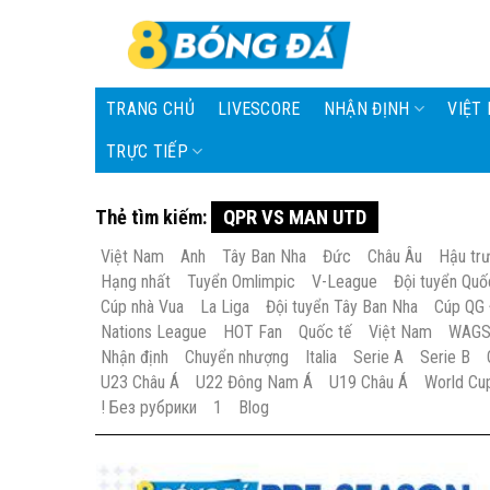
Skip
to
content
TRANG CHỦ
LIVESCORE
NHẬN ĐỊNH
VIỆT
TRỰC TIẾP
Thẻ tìm kiếm:
QPR VS MAN UTD
Việt Nam
Anh
Tây Ban Nha
Đức
Châu Âu
Hậu tr
Hạng nhất
Tuyển Omlimpic
V-League
Đội tuyển Quố
Cúp nhà Vua
La Liga
Đội tuyển Tây Ban Nha
Cúp QG
Nations League
HOT Fan
Quốc tế
Việt Nam
WAG
Nhận định
Chuyển nhượng
Italia
Serie A
Serie B
U23 Châu Á
U22 Đông Nam Á
U19 Châu Á
World Cu
! Без рубрики
1
Blog