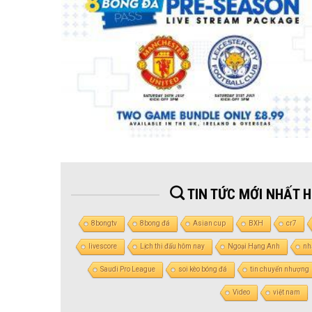
TIN TỨC MỚI NHẤT 
8bongtv
8bong đá
Asian cup
BXH
cr7
livescore
Lịch thi đấu hôm nay
Ngoại Hạng Anh
nh
Saudi Pro League
soi kèo bóng đá
tin chuyển nhượng
Video
việt nam