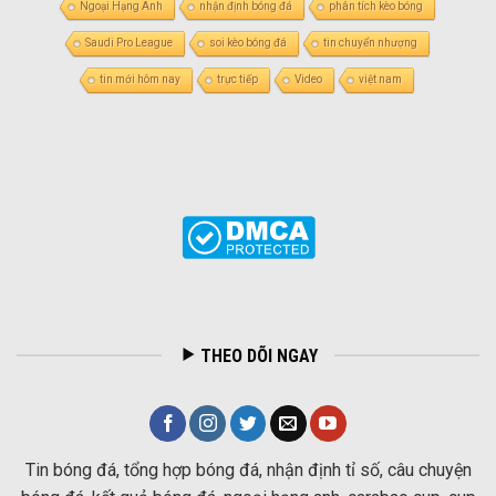
Ngoại Hạng Anh
nhận định bóng đá
phân tích kèo bóng
Saudi Pro League
soi kèo bóng đá
tin chuyển nhượng
tin mới hôm nay
trực tiếp
Video
việt nam
THEO DÕI NGAY
Tin bóng đá, tổng hợp bóng đá, nhận định tỉ số, câu chuyện