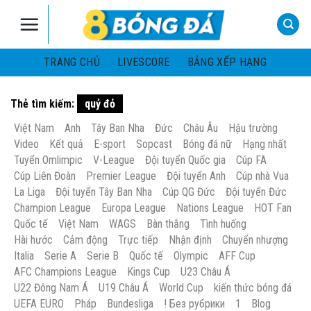
Skip
to
content
TRANG CHỦ
LIVESCORE
BẢNG XẾP HẠNG
Thẻ tìm kiếm:
quỷ đỏ
Việt Nam
Anh
Tây Ban Nha
Đức
Châu Âu
Hậu trường
Video
Kết quả
E-sport
Sopcast
Bóng đá nữ
Hạng nhất
Tuyển Omlimpic
V-League
Đội tuyển Quốc gia
Cúp FA
Cúp Liên Đoàn
Premier League
Đội tuyển Anh
Cúp nhà Vua
La Liga
Đội tuyển Tây Ban Nha
Cúp QG Đức
Đội tuyển Đức
Champion League
Europa League
Nations League
HOT Fan
Quốc tế
Việt Nam
WAGS
Bàn thắng
Tình huống
Hài hước
Cảm động
Trực tiếp
Nhận định
Chuyển nhượng
Italia
Serie A
Serie B
Quốc tế
Olympic
AFF Cup
AFC Champions League
Kings Cup
U23 Châu Á
U22 Đông Nam Á
U19 Châu Á
World Cup
kiến thức bóng đá
UEFA EURO
Pháp
Bundesliga
! Без рубрики
1
Blog