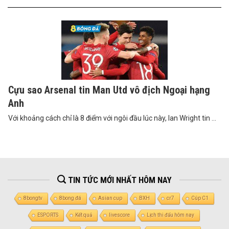
Cựu sao Arsenal tin Man Utd vô địch Ngoại hạng
Anh
Với khoảng cách chỉ là 8 điểm với ngôi đầu lúc này, Ian Wright tin ...
TIN TỨC MỚI NHẤT HÔM NAY
8bongtv
8bong đá
Asian cup
BXH
cr7
Cúp C1
ESPORTS
Kết quả
livescore
Lịch thi đấu hôm nay