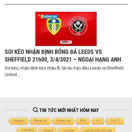
SOI KÈO NHẬN ĐỊNH BÓNG ĐÁ LEEDS VS
SHEFFIELD 21h00, 3/4/2021 – NGOẠI HẠNG ANH
Soi kèo, nhận định kèo châu Á, tài xỉu trận đấu Leeds vs Sheffield
United ...
TIN TỨC MỚI NHẤT HÔM NAY
8bongtv
8bong đá
Asian cup
BXH
cr7
Cúp C1
ESPORTS
Kết quả
livescore
Lịch thi đấu hôm nay