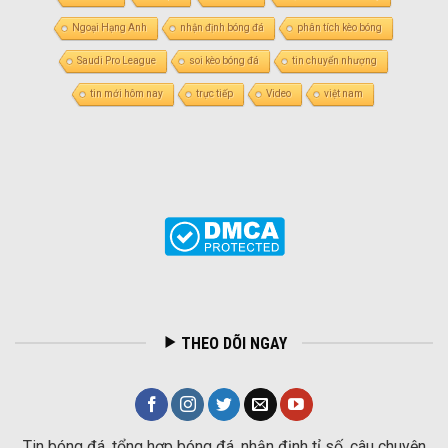
Ngoại Hạng Anh
nhận định bóng đá
phân tích kèo bóng
Saudi Pro League
soi kèo bóng đá
tin chuyển nhượng
tin mới hôm nay
trực tiếp
Video
việt nam
THEO DÕI NGAY
Tin bóng đá, tổng hợp bóng đá, nhận định tỉ số, câu chuyện