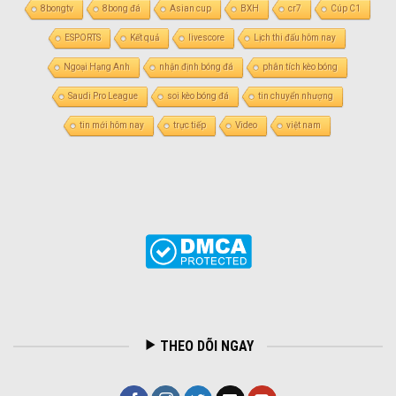
8bongtv
8bong đá
Asian cup
BXH
cr7
Cúp C1
ESPORTS
Kết quả
livescore
Lịch thi đấu hôm nay
Ngoại Hạng Anh
nhận định bóng đá
phân tích kèo bóng
Saudi Pro League
soi kèo bóng đá
tin chuyển nhượng
tin mới hôm nay
trực tiếp
Video
việt nam
THEO DÕI NGAY