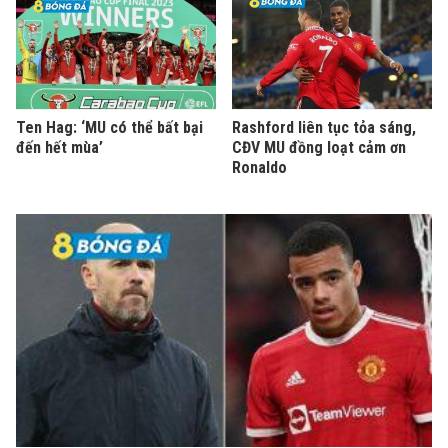
Ten Hag: ‘MU có thể bất bại
Rashford liên tục tỏa sáng,
đến hết mùa’
CĐV MU đồng loạt cảm ơn
Ronaldo