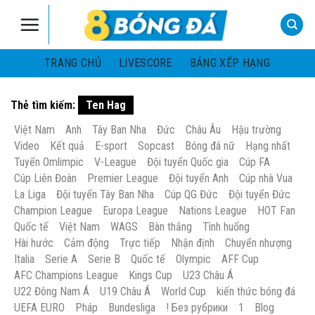
Skip
to
content
TRANG CHỦ
LIVESCORE
BẢNG XẾP HẠNG
Thẻ tìm kiếm:
Ten Hag
Việt Nam
Anh
Tây Ban Nha
Đức
Châu Âu
Hậu trường
Video
Kết quả
E-sport
Sopcast
Bóng đá nữ
Hạng nhất
Tuyển Omlimpic
V-League
Đội tuyển Quốc gia
Cúp FA
Cúp Liên Đoàn
Premier League
Đội tuyển Anh
Cúp nhà Vua
La Liga
Đội tuyển Tây Ban Nha
Cúp QG Đức
Đội tuyển Đức
Champion League
Europa League
Nations League
HOT Fan
Quốc tế
Việt Nam
WAGS
Bàn thắng
Tình huống
Hài hước
Cảm động
Trực tiếp
Nhận định
Chuyển nhượng
Italia
Serie A
Serie B
Quốc tế
Olympic
AFF Cup
AFC Champions League
Kings Cup
U23 Châu Á
U22 Đông Nam Á
U19 Châu Á
World Cup
kiến thức bóng đá
UEFA EURO
Pháp
Bundesliga
! Без рубрики
1
Blog