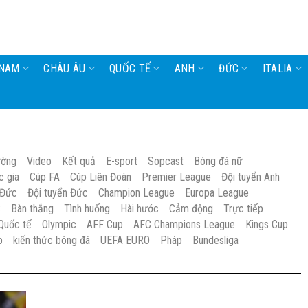
 NAM
CHÂU ÂU
QUỐC TẾ
ANH
ĐỨC
ITALIA
ường
Video
Kết quả
E-sport
Sopcast
Bóng đá nữ
c gia
Cúp FA
Cúp Liên Đoàn
Premier League
Đội tuyển Anh
 Đức
Đội tuyển Đức
Champion League
Europa League
S
Bàn thắng
Tình huống
Hài hước
Cảm động
Trực tiếp
Quốc tế
Olympic
AFF Cup
AFC Champions League
Kings Cup
p
kiến thức bóng đá
UEFA EURO
Pháp
Bundesliga