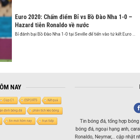
Euro 2020: Chấm điểm Bỉ vs Bồ Đào Nha 1-0 –
Hazard tiễn Ronaldo về nước
Bỉ đánh bại Bồ Đào Nha 1-0 tại Seville để tiến vào tứ kết Euro ...
HÔM NAY
Cúp C1
ESPORTS
Kết quả
ận định bóng đá
phân tích kèo bóng
Tin bóng đá, tổng hợp bóng 
tin mới hôm nay
trực tiếp
bóng đá, ngoại hạng anh, carab
Ronaldo, Neymar,... cập nhật 