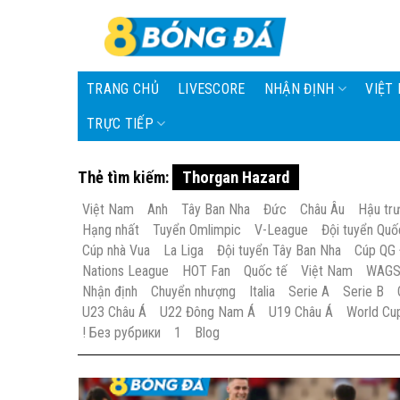
Skip
to
content
TRANG CHỦ
LIVESCORE
NHẬN ĐỊNH
VIỆT
TRỰC TIẾP
Thẻ tìm kiếm:
Thorgan Hazard
Việt Nam
Anh
Tây Ban Nha
Đức
Châu Âu
Hậu tr
Hạng nhất
Tuyển Omlimpic
V-League
Đội tuyển Quố
Cúp nhà Vua
La Liga
Đội tuyển Tây Ban Nha
Cúp QG
Nations League
HOT Fan
Quốc tế
Việt Nam
WAG
Nhận định
Chuyển nhượng
Italia
Serie A
Serie B
U23 Châu Á
U22 Đông Nam Á
U19 Châu Á
World Cu
! Без рубрики
1
Blog