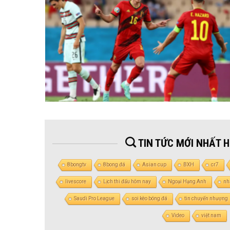
TIN TỨC MỚI NHẤT 
8bongtv
8bong đá
Asian cup
BXH
cr7
livescore
Lịch thi đấu hôm nay
Ngoại Hạng Anh
nh
Saudi Pro League
soi kèo bóng đá
tin chuyển nhượng
Video
việt nam