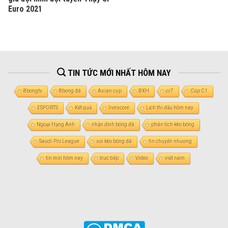
Euro 2021
TIN TỨC MỚI NHẤT HÔM NAY
8bongtv
8bong đá
Asian cup
BXH
cr7
Cúp C1
ESPORTS
Kết quả
livescore
Lịch thi đấu hôm nay
Ngoại Hạng Anh
nhận định bóng đá
phân tích kèo bóng
Saudi Pro League
soi kèo bóng đá
tin chuyển nhượng
tin mới hôm nay
trực tiếp
Video
việt nam