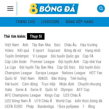
Skip
to
content
TRANG CHỦ
LIVESCORE
BẢNG XẾP HẠNG
Thẻ tìm kiếm:
Thụy Sĩ
Việt Nam
Anh
Tây Ban Nha
Đức
Châu Âu
Hậu trường
Video
Kết quả
E-sport
Sopcast
Bóng đá nữ
Hạng nhất
Tuyển Omlimpic
V-League
Đội tuyển Quốc gia
Cúp FA
Cúp Liên Đoàn
Premier League
Đội tuyển Anh
Cúp nhà Vua
La Liga
Đội tuyển Tây Ban Nha
Cúp QG Đức
Đội tuyển Đức
Champion League
Europa League
Nations League
HOT Fan
Quốc tế
Việt Nam
WAGS
Bàn thắng
Tình huống
Hài hước
Cảm động
Trực tiếp
Nhận định
Chuyển nhượng
Italia
Serie A
Serie B
Quốc tế
Olympic
AFF Cup
AFC Champions League
Kings Cup
U23 Châu Á
U22 Đông Nam Á
U19 Châu Á
World Cup
kiến thức bóng đá
UEFA EURO
Pháp
Bundesliga
! Без рубрики
1
Blog