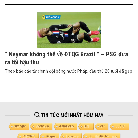
“ Neymar không thể về ĐTQG Brazil ” – PSG đưa
ra tối hậu thư
Theo báo cáo từ chính đội bóng nước Pháp, cầu thủ 28 tuổi đã gặp
...
TIN TỨC MỚI NHẤT HÔM NAY
8bongtv
8bong đá
Asian cup
BXH
cr7
Cúp C1
ESPORTS
Kết quả
livescore
Lịch thi đấu hôm nay