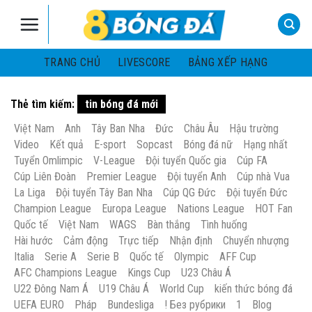
Skip
to
content
TRANG CHỦ
LIVESCORE
BẢNG XẾP HẠNG
Thẻ tìm kiếm:
tin bóng đá mới
Việt Nam
Anh
Tây Ban Nha
Đức
Châu Âu
Hậu trường
Video
Kết quả
E-sport
Sopcast
Bóng đá nữ
Hạng nhất
Tuyển Omlimpic
V-League
Đội tuyển Quốc gia
Cúp FA
Cúp Liên Đoàn
Premier League
Đội tuyển Anh
Cúp nhà Vua
La Liga
Đội tuyển Tây Ban Nha
Cúp QG Đức
Đội tuyển Đức
Champion League
Europa League
Nations League
HOT Fan
Quốc tế
Việt Nam
WAGS
Bàn thắng
Tình huống
Hài hước
Cảm động
Trực tiếp
Nhận định
Chuyển nhượng
Italia
Serie A
Serie B
Quốc tế
Olympic
AFF Cup
AFC Champions League
Kings Cup
U23 Châu Á
U22 Đông Nam Á
U19 Châu Á
World Cup
kiến thức bóng đá
UEFA EURO
Pháp
Bundesliga
! Без рубрики
1
Blog