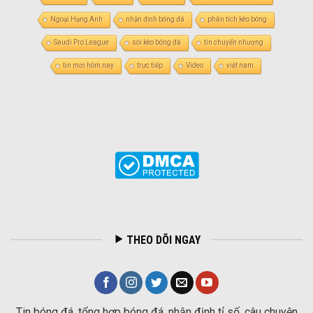
Ngoại Hạng Anh
nhận định bóng đá
phân tích kèo bóng
Saudi Pro League
soi kèo bóng đá
tin chuyển nhượng
tin mới hôm nay
trực tiếp
Video
việt nam
THEO DÕI NGAY
Tin bóng đá, tổng hợp bóng đá, nhận định tỉ số, câu chuyện