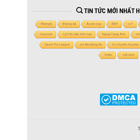
TIN TỨC MỚI NHẤT 
8bongtv
8bong đá
Asian cup
BXH
cr7
livescore
Lịch thi đấu hôm nay
Ngoại Hạng Anh
nh
Saudi Pro League
soi kèo bóng đá
tin chuyển nhượng
Video
việt nam
T