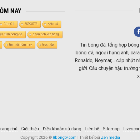
HÔM NAY
Cúp C1
ESPORTS
Kết quả
ận định bóng đá
phân tích kèo bóng
Tin bóng đá, tổng hợp bóng 
tin mới hôm nay
trực tiếp
bóng đá, ngoại hạng anh, carab
Ronaldo, Neymar,... cập nhật 
giới. Câu chuyện hậu trường 
x
rang chủ
Giới thiệu
Điều khoản sử dụng
Liên hệ
Sitemap
Livesco
Copyright 2026 ©
8bongtv.com
| Thiết kế bởi
Zen media