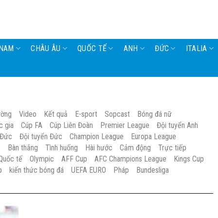
 NAM
CHÂU ÂU
QUỐC TẾ
ANH
ĐỨC
ITALIA
ường
Video
Kết quả
E-sport
Sopcast
Bóng đá nữ
c gia
Cúp FA
Cúp Liên Đoàn
Premier League
Đội tuyển Anh
 Đức
Đội tuyển Đức
Champion League
Europa League
S
Bàn thắng
Tình huống
Hài hước
Cảm động
Trực tiếp
Quốc tế
Olympic
AFF Cup
AFC Champions League
Kings Cup
p
kiến thức bóng đá
UEFA EURO
Pháp
Bundesliga