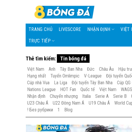
Skip
to
content
TRANG CHỦ
LIVESCORE
NHẬN ĐỊNH
VIỆT
TRỰC TIẾP
Thẻ tìm kiếm:
Tin bóng đá
Việt Nam
Anh
Tây Ban Nha
Đức
Châu Âu
Hậu tr
Hạng nhất
Tuyển Omlimpic
V-League
Đội tuyển Quố
Cúp nhà Vua
La Liga
Đội tuyển Tây Ban Nha
Cúp QG
Nations League
HOT Fan
Quốc tế
Việt Nam
WAG
Nhận định
Chuyển nhượng
Italia
Serie A
Serie B
U23 Châu Á
U22 Đông Nam Á
U19 Châu Á
World Cu
! Без рубрики
1
Blog