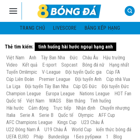
Skip
to
content
TRANG CHỦ
LIVESCORE
BẢNG XẾP HẠNG
Thẻ tìm kiếm:
tình huống hài hước ngoại hạng anh
Việt Nam
Anh
Tây Ban Nha
Đức
Châu Âu
Hậu trường
Video
Kết quả
E-sport
Sopcast
Bóng đá nữ
Hạng nhất
Tuyển Omlimpic
V-League
Đội tuyển Quốc gia
Cúp FA
Cúp Liên Đoàn
Premier League
Đội tuyển Anh
Cúp nhà Vua
La Liga
Đội tuyển Tây Ban Nha
Cúp QG Đức
Đội tuyển Đức
Champion League
Europa League
Nations League
HOT Fan
Quốc tế
Việt Nam
WAGS
Bàn thắng
Tình huống
Hài hước
Cảm động
Trực tiếp
Nhận định
Chuyển nhượng
Italia
Serie A
Serie B
Quốc tế
Olympic
AFF Cup
AFC Champions League
Kings Cup
U23 Châu Á
U22 Đông Nam Á
U19 Châu Á
World Cup
kiến thức bóng đá
UEFA EURO
Pháp
Bundesliga
! Без рубрики
1
Blog