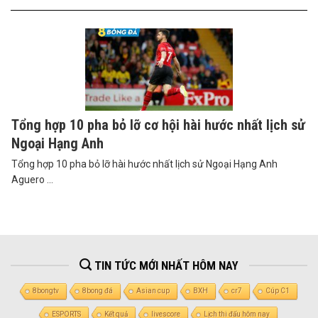
Tổng hợp 10 pha bỏ lỡ cơ hội hài hước nhất lịch sử
Ngoại Hạng Anh
Tổng hợp 10 pha bỏ lỡ hài hước nhất lịch sử Ngoại Hạng Anh
Aguero ...
TIN TỨC MỚI NHẤT HÔM NAY
8bongtv
8bong đá
Asian cup
BXH
cr7
Cúp C1
ESPORTS
Kết quả
livescore
Lịch thi đấu hôm nay