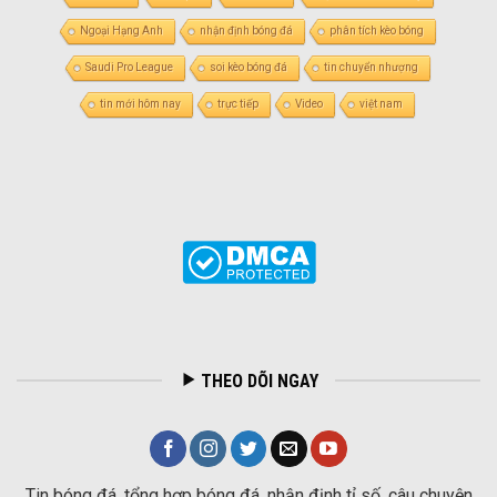
Ngoại Hạng Anh
nhận định bóng đá
phân tích kèo bóng
Saudi Pro League
soi kèo bóng đá
tin chuyển nhượng
tin mới hôm nay
trực tiếp
Video
việt nam
THEO DÕI NGAY
Tin bóng đá, tổng hợp bóng đá, nhận định tỉ số, câu chuyện