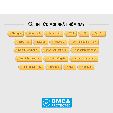
TIN TỨC MỚI NHẤT HÔM NAY
8bongtv
8bong đá
Asian cup
BXH
cr7
Cúp C1
ESPORTS
Kết quả
livescore
Lịch thi đấu hôm nay
Ngoại Hạng Anh
nhận định bóng đá
phân tích kèo bóng
Saudi Pro League
soi kèo bóng đá
tin chuyển nhượng
tin mới hôm nay
trực tiếp
Video
việt nam