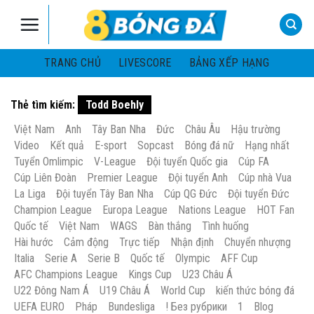
Skip
to
content
TRANG CHỦ
LIVESCORE
BẢNG XẾP HẠNG
Thẻ tìm kiếm:
Todd Boehly
Việt Nam
Anh
Tây Ban Nha
Đức
Châu Âu
Hậu trường
Video
Kết quả
E-sport
Sopcast
Bóng đá nữ
Hạng nhất
Tuyển Omlimpic
V-League
Đội tuyển Quốc gia
Cúp FA
Cúp Liên Đoàn
Premier League
Đội tuyển Anh
Cúp nhà Vua
La Liga
Đội tuyển Tây Ban Nha
Cúp QG Đức
Đội tuyển Đức
Champion League
Europa League
Nations League
HOT Fan
Quốc tế
Việt Nam
WAGS
Bàn thắng
Tình huống
Hài hước
Cảm động
Trực tiếp
Nhận định
Chuyển nhượng
Italia
Serie A
Serie B
Quốc tế
Olympic
AFF Cup
AFC Champions League
Kings Cup
U23 Châu Á
U22 Đông Nam Á
U19 Châu Á
World Cup
kiến thức bóng đá
UEFA EURO
Pháp
Bundesliga
! Без рубрики
1
Blog