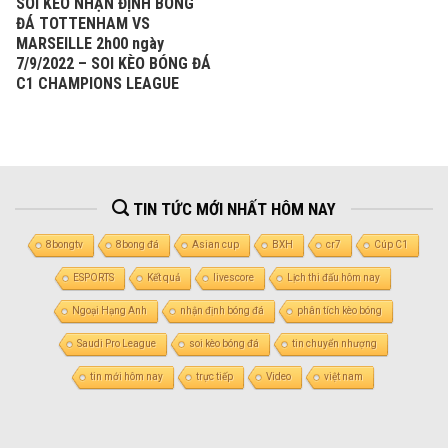
SOI KÈO NHẬN ĐỊNH BÓNG
ĐÁ TOTTENHAM VS
MARSEILLE 2h00 ngày
7/9/2022 – SOI KÈO BÓNG ĐÁ
C1 CHAMPIONS LEAGUE
TIN TỨC MỚI NHẤT HÔM NAY
8bongtv
8bong đá
Asian cup
BXH
cr7
Cúp C1
ESPORTS
Kết quả
livescore
Lịch thi đấu hôm nay
Ngoại Hạng Anh
nhận định bóng đá
phân tích kèo bóng
Saudi Pro League
soi kèo bóng đá
tin chuyển nhượng
tin mới hôm nay
trực tiếp
Video
việt nam