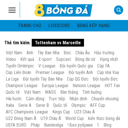
Skip
to
content
TRANG CHỦ
LIVESCORE
BẢNG XẾP HẠNG
Thẻ tìm kiếm:
Tottenham vs Marseille
Việt Nam
Anh
Tây Ban Nha
Đức
Châu Âu
Hậu trường
Video
Kết quả
E-sport
Sopcast
Bóng đá nữ
Hạng nhất
Tuyển Omlimpic
V-League
Đội tuyển Quốc gia
Cúp FA
Cúp Liên Đoàn
Premier League
Đội tuyển Anh
Cúp nhà Vua
La Liga
Đội tuyển Tây Ban Nha
Cúp QG Đức
Đội tuyển Đức
Champion League
Europa League
Nations League
HOT Fan
Quốc tế
Việt Nam
WAGS
Bàn thắng
Tình huống
Hài hước
Cảm động
Trực tiếp
Nhận định
Chuyển nhượng
Italia
Serie A
Serie B
Quốc tế
Olympic
AFF Cup
AFC Champions League
Kings Cup
U23 Châu Á
U22 Đông Nam Á
U19 Châu Á
World Cup
kiến thức bóng đá
UEFA EURO
Pháp
Bundesliga
! Без рубрики
1
Blog