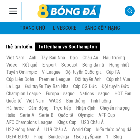
Skip
to
content
TRANG CHỦ
LIVESCORE
BẢNG XẾP HẠNG
Thẻ tìm kiếm:
Tottenham vs Southampton
Việt Nam
Anh
Tây Ban Nha
Đức
Châu Âu
Hậu trường
Video
Kết quả
E-sport
Sopcast
Bóng đá nữ
Hạng nhất
Tuyển Omlimpic
V-League
Đội tuyển Quốc gia
Cúp FA
Cúp Liên Đoàn
Premier League
Đội tuyển Anh
Cúp nhà Vua
La Liga
Đội tuyển Tây Ban Nha
Cúp QG Đức
Đội tuyển Đức
Champion League
Europa League
Nations League
HOT Fan
Quốc tế
Việt Nam
WAGS
Bàn thắng
Tình huống
Hài hước
Cảm động
Trực tiếp
Nhận định
Chuyển nhượng
Italia
Serie A
Serie B
Quốc tế
Olympic
AFF Cup
AFC Champions League
Kings Cup
U23 Châu Á
U22 Đông Nam Á
U19 Châu Á
World Cup
kiến thức bóng đá
UEFA EURO
Pháp
Bundesliga
! Без рубрики
1
Blog