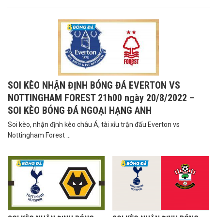
SOI KÈO NHẬN ĐỊNH BÓNG ĐÁ EVERTON VS
NOTTINGHAM FOREST 21h00 ngày 20/8/2022 –
SOI KÈO BÓNG ĐÁ NGOẠI HẠNG ANH
Soi kèo, nhận định kèo châu Á, tài xỉu trận đấu Everton vs
Nottingham Forest ...