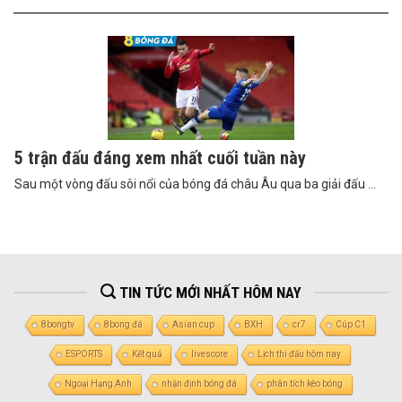
5 trận đấu đáng xem nhất cuối tuần này
Sau một vòng đấu sôi nổi của bóng đá châu Âu qua ba giải đấu ...
TIN TỨC MỚI NHẤT HÔM NAY
8bongtv
8bong đá
Asian cup
BXH
cr7
Cúp C1
ESPORTS
Kết quả
livescore
Lịch thi đấu hôm nay
Ngoại Hạng Anh
nhận định bóng đá
phân tích kèo bóng