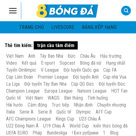
Skip
to
content
TRANG CHỦ
LIVESCORE
BẢNG XẾP HẠNG
Thẻ tìm kiếm:
trận cầu tâm điểm
Việt Nam
Anh
Tây Ban Nha
Đức
Châu Âu
Hậu trường
Video
Kết quả
E-sport
Sopcast
Bóng đá nữ
Hạng nhất
Tuyển Omlimpic
V-League
Đội tuyển Quốc gia
Cúp FA
Cúp Liên Đoàn
Premier League
Đội tuyển Anh
Cúp nhà Vua
La Liga
Đội tuyển Tây Ban Nha
Cúp QG Đức
Đội tuyển Đức
Champion League
Europa League
Nations League
HOT Fan
Quốc tế
Việt Nam
WAGS
Bàn thắng
Tình huống
Hài hước
Cảm động
Trực tiếp
Nhận định
Chuyển nhượng
Italia
Serie A
Serie B
Quốc tế
Olympic
AFF Cup
AFC Champions League
Kings Cup
U23 Châu Á
U22 Đông Nam Á
U19 Châu Á
World Cup
kiến thức bóng đá
UEFA EURO
Pháp
Bundesliga
! Без рубрики
1
Blog