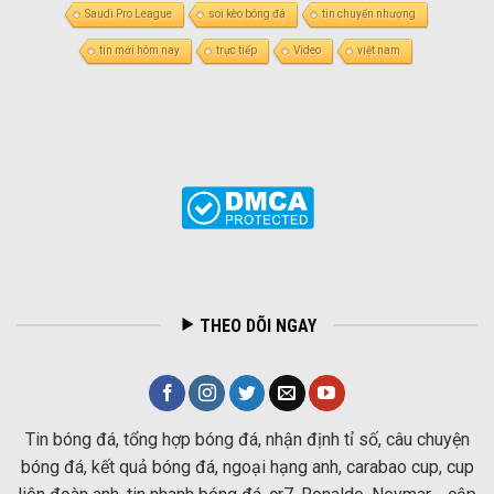
Saudi Pro League
soi kèo bóng đá
tin chuyển nhượng
tin mới hôm nay
trực tiếp
Video
việt nam
THEO DÕI NGAY
Tin bóng đá, tổng hợp bóng đá, nhận định tỉ số, câu chuyện
bóng đá, kết quả bóng đá, ngoại hạng anh, carabao cup, cup