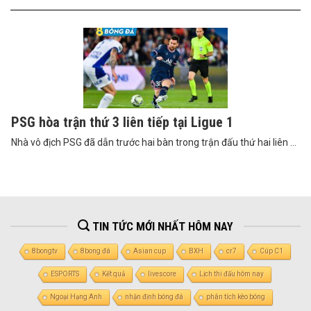
PSG hòa trận thứ 3 liên tiếp tại Ligue 1
Nhà vô địch PSG đã dẫn trước hai bàn trong trận đấu thứ hai liên ...
TIN TỨC MỚI NHẤT HÔM NAY
8bongtv
8bong đá
Asian cup
BXH
cr7
Cúp C1
ESPORTS
Kết quả
livescore
Lịch thi đấu hôm nay
Ngoại Hạng Anh
nhận định bóng đá
phân tích kèo bóng