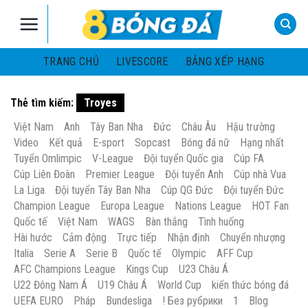
Skip
to
content
TRANG CHỦ
LIVESCORE
BẢNG XẾP HẠNG
Thẻ tìm kiếm:
Troyes
Việt Nam
Anh
Tây Ban Nha
Đức
Châu Âu
Hậu trường
Video
Kết quả
E-sport
Sopcast
Bóng đá nữ
Hạng nhất
Tuyển Omlimpic
V-League
Đội tuyển Quốc gia
Cúp FA
Cúp Liên Đoàn
Premier League
Đội tuyển Anh
Cúp nhà Vua
La Liga
Đội tuyển Tây Ban Nha
Cúp QG Đức
Đội tuyển Đức
Champion League
Europa League
Nations League
HOT Fan
Quốc tế
Việt Nam
WAGS
Bàn thắng
Tình huống
Hài hước
Cảm động
Trực tiếp
Nhận định
Chuyển nhượng
Italia
Serie A
Serie B
Quốc tế
Olympic
AFF Cup
AFC Champions League
Kings Cup
U23 Châu Á
U22 Đông Nam Á
U19 Châu Á
World Cup
kiến thức bóng đá
UEFA EURO
Pháp
Bundesliga
! Без рубрики
1
Blog