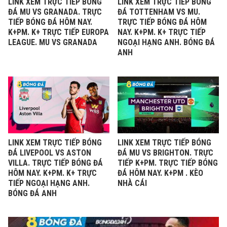
LINK XEM TRỰC TIẾP BÓNG
LINK XEM TRỰC TIẾP BÓNG
ĐÁ MU VS GRANADA. TRỰC
ĐÁ TOTTENHAM VS MU.
TIẾP BÓNG ĐÁ HÔM NAY.
TRỰC TIẾP BÓNG ĐÁ HÔM
K+PM. K+ TRỰC TIẾP EUROPA
NAY. K+PM. K+ TRỰC TIẾP
LEAGUE. MU VS GRANADA
NGOẠI HẠNG ANH. BÓNG ĐÁ
ANH
LINK XEM TRỰC TIẾP BÓNG
LINK XEM TRỰC TIẾP BÓNG
ĐÁ LIVEPOOL VS ASTON
ĐÁ MU VS BRIGHTON. TRỰC
VILLA. TRỰC TIẾP BÓNG ĐÁ
TIẾP K+PM. TRỰC TIẾP BÓNG
HÔM NAY. K+PM. K+ TRỰC
ĐÁ HÔM NAY. K+PM . KÈO
TIẾP NGOẠI HẠNG ANH.
NHÀ CÁI
BÓNG ĐÁ ANH