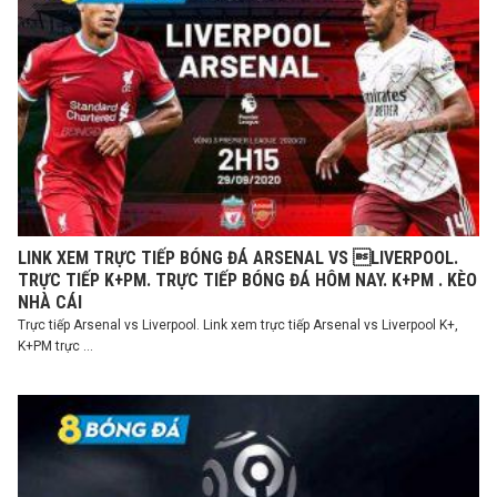
LINK XEM TRỰC TIẾP BÓNG ĐÁ ARSENAL VS LIVERPOOL.
TRỰC TIẾP K+PM. TRỰC TIẾP BÓNG ĐÁ HÔM NAY. K+PM . KÈO
NHÀ CÁI
Trực tiếp Arsenal vs Liverpool. Link xem trực tiếp Arsenal vs Liverpool K+,
K+PM trực ...