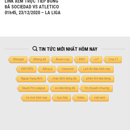
LINK XEM TRỰC TIẾP BÓNG
ĐÁ SOCIEDAD VS ATLETICO
01h45, 23/12/2020 – LA LIGA
TIN TỨC MỚI NHẤT HÔM NAY
8bongtv
8bong đá
Asian cup
BXH
cr7
Cúp C1
ESPORTS
Kết quả
livescore
Lịch thi đấu hôm nay
Ngoại Hạng Anh
nhận định bóng đá
phân tích kèo bóng
Saudi Pro League
soi kèo bóng đá
tin chuyển nhượng
tin mới hôm nay
trực tiếp
Video
việt nam