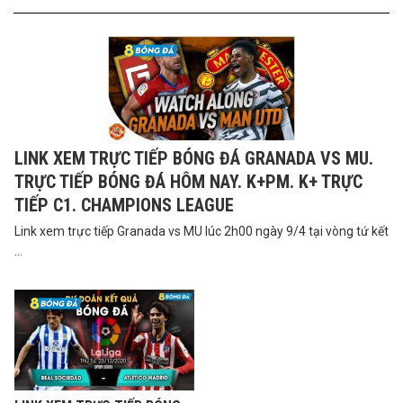
LINK XEM TRỰC TIẾP BÓNG ĐÁ GRANADA VS MU.
TRỰC TIẾP BÓNG ĐÁ HÔM NAY. K+PM. K+ TRỰC
TIẾP C1. CHAMPIONS LEAGUE
Link xem trực tiếp Granada vs MU lúc 2h00 ngày 9/4 tại vòng tứ kết
...