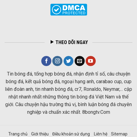
THEO DÕI NGAY
Tin bóng đá, tổng hợp bóng đá, nhận định tỉ số, câu chuyện
bóng đá, kết quả bóng đá, ngoại hạng anh, carabao cup, cup
liên đoàn anh, tin nhanh bóng đá, cr7, Ronaldo, Neymar,... cập
nhật nhanh nhất những thông tin bóng đá Việt Nam và thế
giới. Câu chuyện hậu trường thú vị, bình luận bóng đá chuyên
nghiệp và chuẩn xác nhất. 8bongtv.Com
Trang chủ
Giới thiệu
Điều khoản sử dụng
Liên hệ
Sitemap