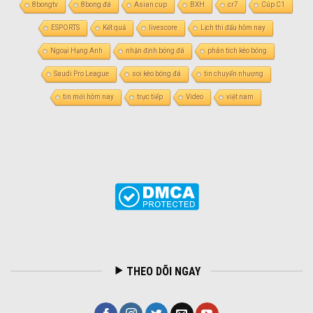
8bongtv
8bong đá
Asian cup
BXH
cr7
Cúp C1
ESPORTS
Kết quả
livescore
Lịch thi đấu hôm nay
Ngoại Hạng Anh
nhận định bóng đá
phân tích kèo bóng
Saudi Pro League
soi kèo bóng đá
tin chuyển nhượng
tin mới hôm nay
trực tiếp
Video
việt nam
THEO DÕI NGAY