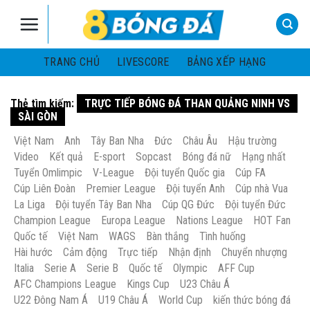
Skip
to
content
TRANG CHỦ
LIVESCORE
BẢNG XẾP HẠNG
Thẻ tìm kiếm:
TRỰC TIẾP BÓNG ĐÁ THAN QUẢNG NINH VS
SÀI GÒN
Việt Nam
Anh
Tây Ban Nha
Đức
Châu Âu
Hậu trường
Video
Kết quả
E-sport
Sopcast
Bóng đá nữ
Hạng nhất
Tuyển Omlimpic
V-League
Đội tuyển Quốc gia
Cúp FA
Cúp Liên Đoàn
Premier League
Đội tuyển Anh
Cúp nhà Vua
La Liga
Đội tuyển Tây Ban Nha
Cúp QG Đức
Đội tuyển Đức
Champion League
Europa League
Nations League
HOT Fan
Quốc tế
Việt Nam
WAGS
Bàn thắng
Tình huống
Hài hước
Cảm động
Trực tiếp
Nhận định
Chuyển nhượng
Italia
Serie A
Serie B
Quốc tế
Olympic
AFF Cup
AFC Champions League
Kings Cup
U23 Châu Á
U22 Đông Nam Á
U19 Châu Á
World Cup
kiến thức bóng đá