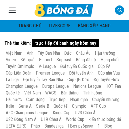
Skip
to
content
TRANG CHỦ
LIVESCORE
BẢNG XẾP HẠNG
Thẻ tìm kiếm:
trực tiếp đá banh ngày hôm nay
Việt Nam
Anh
Tây Ban Nha
Đức
Châu Âu
Hậu trường
Video
Kết quả
E-sport
Sopcast
Bóng đá nữ
Hạng nhất
Tuyển Omlimpic
V-League
Đội tuyển Quốc gia
Cúp FA
Cúp Liên Đoàn
Premier League
Đội tuyển Anh
Cúp nhà Vua
La Liga
Đội tuyển Tây Ban Nha
Cúp QG Đức
Đội tuyển Đức
Champion League
Europa League
Nations League
HOT Fan
Quốc tế
Việt Nam
WAGS
Bàn thắng
Tình huống
Hài hước
Cảm động
Trực tiếp
Nhận định
Chuyển nhượng
Italia
Serie A
Serie B
Quốc tế
Olympic
AFF Cup
AFC Champions League
Kings Cup
U23 Châu Á
U22 Đông Nam Á
U19 Châu Á
World Cup
kiến thức bóng đá
UEFA EURO
Pháp
Bundesliga
! Без рубрики
1
Blog