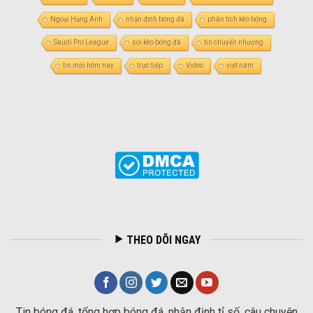
Ngoại Hạng Anh
nhận định bóng đá
phân tích kèo bóng
Saudi Pro League
soi kèo bóng đá
tin chuyển nhượng
tin mới hôm nay
trực tiếp
Video
việt nam
THEO DÕI NGAY
Tin bóng đá, tổng hợp bóng đá, nhận định tỉ số, câu chuyện