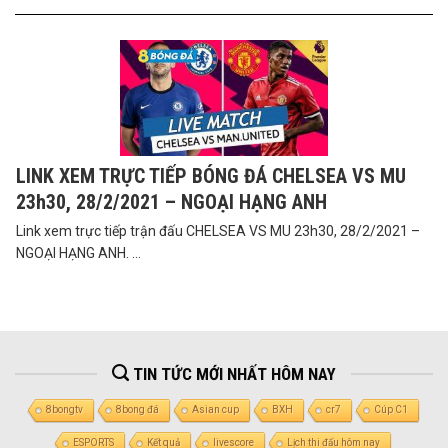
LINK XEM TRỰC TIẾP BÓNG ĐÁ CHELSEA VS MU
23h30, 28/2/2021 – NGOẠI HẠNG ANH
Link xem trực tiếp trận đấu CHELSEA VS MU 23h30, 28/2/2021 –
NGOẠI HẠNG ANH. ...
TIN TỨC MỚI NHẤT HÔM NAY
8bongtv
8bong đá
Asian cup
BXH
cr7
Cúp C1
ESPORTS
Kết quả
livescore
Lịch thi đấu hôm nay