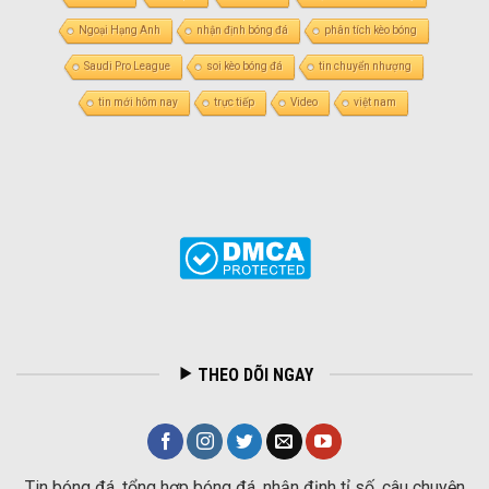
Ngoại Hạng Anh
nhận định bóng đá
phân tích kèo bóng
Saudi Pro League
soi kèo bóng đá
tin chuyển nhượng
tin mới hôm nay
trực tiếp
Video
việt nam
THEO DÕI NGAY
Tin bóng đá, tổng hợp bóng đá, nhận định tỉ số, câu chuyện