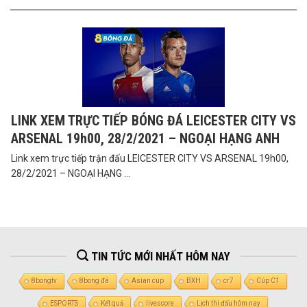
LINK XEM TRỰC TIẾP BÓNG ĐÁ LEICESTER CITY VS
ARSENAL 19h00, 28/2/2021 – NGOẠI HẠNG ANH
Link xem trực tiếp trận đấu LEICESTER CITY VS ARSENAL 19h00,
28/2/2021 – NGOẠI HẠNG ...
TIN TỨC MỚI NHẤT HÔM NAY
8bongtv
8bong đá
Asian cup
BXH
cr7
Cúp C1
ESPORTS
Kết quả
livescore
Lịch thi đấu hôm nay