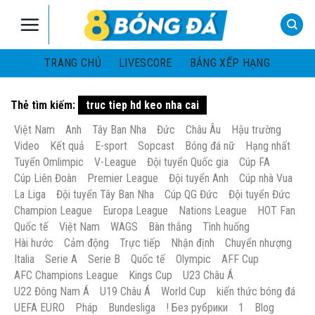
Skip
to
content
TRANG CHỦ
LIVESCORE
BẢNG XẾP HẠNG
Thẻ tìm kiếm:
truc tiep hd keo nha cai
Việt Nam
Anh
Tây Ban Nha
Đức
Châu Âu
Hậu trường
Video
Kết quả
E-sport
Sopcast
Bóng đá nữ
Hạng nhất
Tuyển Omlimpic
V-League
Đội tuyển Quốc gia
Cúp FA
Cúp Liên Đoàn
Premier League
Đội tuyển Anh
Cúp nhà Vua
La Liga
Đội tuyển Tây Ban Nha
Cúp QG Đức
Đội tuyển Đức
Champion League
Europa League
Nations League
HOT Fan
Quốc tế
Việt Nam
WAGS
Bàn thắng
Tình huống
Hài hước
Cảm động
Trực tiếp
Nhận định
Chuyển nhượng
Italia
Serie A
Serie B
Quốc tế
Olympic
AFF Cup
AFC Champions League
Kings Cup
U23 Châu Á
U22 Đông Nam Á
U19 Châu Á
World Cup
kiến thức bóng đá
UEFA EURO
Pháp
Bundesliga
! Без рубрики
1
Blog