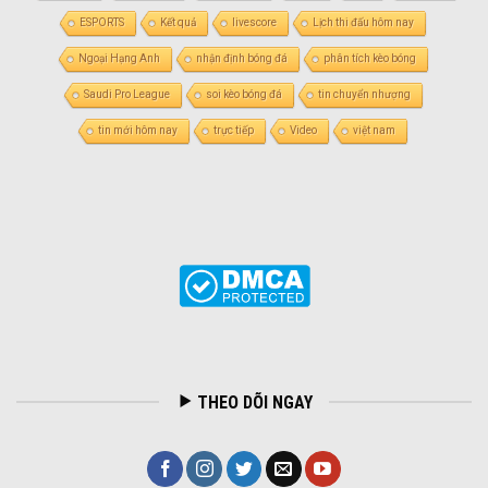
ESPORTS
Kết quả
livescore
Lịch thi đấu hôm nay
Ngoại Hạng Anh
nhận định bóng đá
phân tích kèo bóng
Saudi Pro League
soi kèo bóng đá
tin chuyển nhượng
tin mới hôm nay
trực tiếp
Video
việt nam
THEO DÕI NGAY