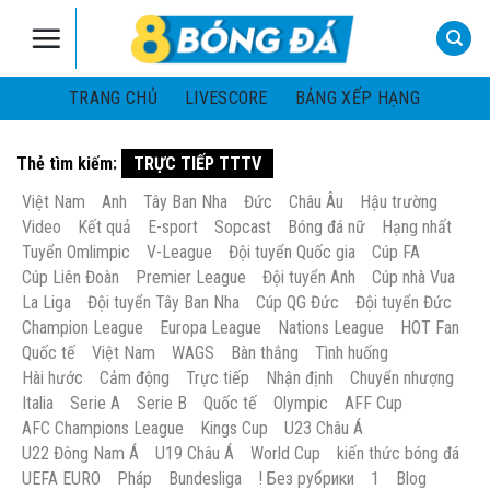
Skip
to
content
TRANG CHỦ
LIVESCORE
BẢNG XẾP HẠNG
Thẻ tìm kiếm:
TRỰC TIẾP TTTV
Việt Nam
Anh
Tây Ban Nha
Đức
Châu Âu
Hậu trường
Video
Kết quả
E-sport
Sopcast
Bóng đá nữ
Hạng nhất
Tuyển Omlimpic
V-League
Đội tuyển Quốc gia
Cúp FA
Cúp Liên Đoàn
Premier League
Đội tuyển Anh
Cúp nhà Vua
La Liga
Đội tuyển Tây Ban Nha
Cúp QG Đức
Đội tuyển Đức
Champion League
Europa League
Nations League
HOT Fan
Quốc tế
Việt Nam
WAGS
Bàn thắng
Tình huống
Hài hước
Cảm động
Trực tiếp
Nhận định
Chuyển nhượng
Italia
Serie A
Serie B
Quốc tế
Olympic
AFF Cup
AFC Champions League
Kings Cup
U23 Châu Á
U22 Đông Nam Á
U19 Châu Á
World Cup
kiến thức bóng đá
UEFA EURO
Pháp
Bundesliga
! Без рубрики
1
Blog