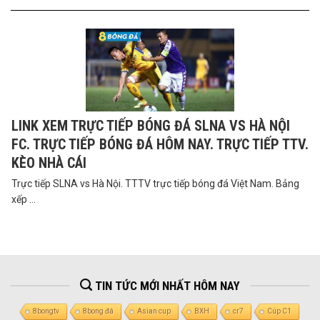
LINK XEM TRỰC TIẾP BÓNG ĐÁ SLNA VS HÀ NỘI
FC. TRỰC TIẾP BÓNG ĐÁ HÔM NAY. TRỰC TIẾP TTV.
KÈO NHÀ CÁI
Trực tiếp SLNA vs Hà Nội. TTTV trực tiếp bóng đá Việt Nam. Bảng
xếp ...
TIN TỨC MỚI NHẤT HÔM NAY
8bongtv
8bong đá
Asian cup
BXH
cr7
Cúp C1