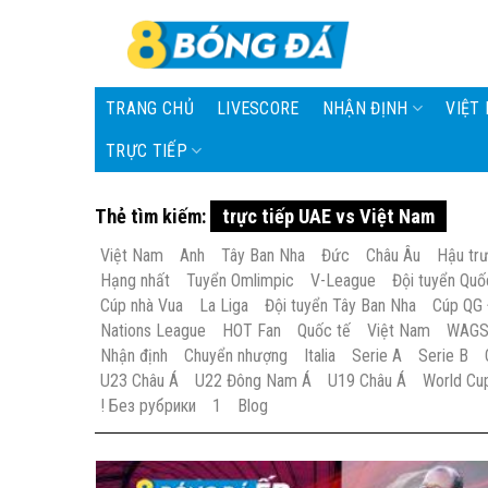
Skip
to
content
TRANG CHỦ
LIVESCORE
NHẬN ĐỊNH
VIỆT
TRỰC TIẾP
Thẻ tìm kiếm:
trực tiếp UAE vs Việt Nam
Việt Nam
Anh
Tây Ban Nha
Đức
Châu Âu
Hậu tr
Hạng nhất
Tuyển Omlimpic
V-League
Đội tuyển Quố
Cúp nhà Vua
La Liga
Đội tuyển Tây Ban Nha
Cúp QG
Nations League
HOT Fan
Quốc tế
Việt Nam
WAG
Nhận định
Chuyển nhượng
Italia
Serie A
Serie B
U23 Châu Á
U22 Đông Nam Á
U19 Châu Á
World Cu
! Без рубрики
1
Blog