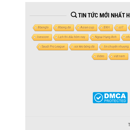
TIN TỨC MỚI NHẤT 
8bongtv
8bong đá
Asian cup
BXH
cr7
livescore
Lịch thi đấu hôm nay
Ngoại Hạng Anh
nh
Saudi Pro League
soi kèo bóng đá
tin chuyển nhượng
Video
việt nam
T