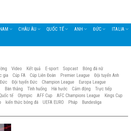
 NAM
CHÂU ÂU
QUỐC TẾ
ANH
ĐỨC
ITALIA
ường
Video
Kết quả
E-sport
Sopcast
Bóng đá nữ
c gia
Cúp FA
Cúp Liên Đoàn
Premier League
Đội tuyển Anh
 Đức
Đội tuyển Đức
Champion League
Europa League
S
Bàn thắng
Tình huống
Hài hước
Cảm động
Trực tiếp
Quốc tế
Olympic
AFF Cup
AFC Champions League
Kings Cup
p
kiến thức bóng đá
UEFA EURO
Pháp
Bundesliga