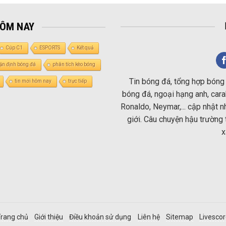
HÔM NAY
Cúp C1
ESPORTS
Kết quả
ận định bóng đá
phân tích kèo bóng
Tin bóng đá, tổng hợp bóng 
tin mới hôm nay
trực tiếp
bóng đá, ngoại hạng anh, carab
Ronaldo, Neymar,... cập nhật 
giới. Câu chuyện hậu trường 
x
rang chủ
Giới thiệu
Điều khoản sử dụng
Liên hệ
Sitemap
Livesco