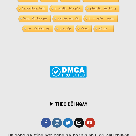
Ngoại Hạng Anh
nhận định bóng đá
phân tích kèo bóng
Saudi Pro League
soi kèo bóng đá
tin chuyển nhượng
tin mới hôm nay
trực tiếp
Video
việt nam
THEO DÕI NGAY
Tin bóng đá, tổng hợp bóng đá, nhận định tỉ số, câu chuyện