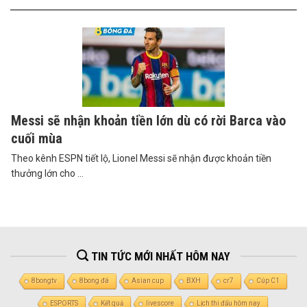
Messi sẽ nhận khoản tiền lớn dù có rời Barca vào
cuối mùa
Theo kênh ESPN tiết lộ, Lionel Messi sẽ nhận được khoản tiền
thưởng lớn cho ...
TIN TỨC MỚI NHẤT HÔM NAY
8bongtv
8bong đá
Asian cup
BXH
cr7
Cúp C1
ESPORTS
Kết quả
livescore
Lịch thi đấu hôm nay