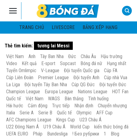
Skip
to
content
TRANG CHỦ
LIVESCORE
BẢNG XẾP HẠNG
Thẻ tìm kiếm:
tương lai Messi
Việt Nam
Anh
Tây Ban Nha
Đức
Châu Âu
Hậu trường
Video
Kết quả
E-sport
Sopcast
Bóng đá nữ
Hạng nhất
Tuyển Omlimpic
V-League
Đội tuyển Quốc gia
Cúp FA
Cúp Liên Đoàn
Premier League
Đội tuyển Anh
Cúp nhà Vua
La Liga
Đội tuyển Tây Ban Nha
Cúp QG Đức
Đội tuyển Đức
Champion League
Europa League
Nations League
HOT Fan
Quốc tế
Việt Nam
WAGS
Bàn thắng
Tình huống
Hài hước
Cảm động
Trực tiếp
Nhận định
Chuyển nhượng
Italia
Serie A
Serie B
Quốc tế
Olympic
AFF Cup
AFC Champions League
Kings Cup
U23 Châu Á
U22 Đông Nam Á
U19 Châu Á
World Cup
kiến thức bóng đá
UEFA EURO
Pháp
Bundesliga
! Без рубрики
1
Blog