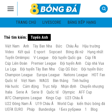
Skip
to
content
TRANG CHỦ
LIVESCORE
BẢNG XẾP HẠNG
Thẻ tìm kiếm:
Tuyển Anh
Việt Nam
Anh
Tây Ban Nha
Đức
Châu Âu
Hậu trường
Video
Kết quả
E-sport
Sopcast
Bóng đá nữ
Hạng nhất
Tuyển Omlimpic
V-League
Đội tuyển Quốc gia
Cúp FA
Cúp Liên Đoàn
Premier League
Đội tuyển Anh
Cúp nhà Vua
La Liga
Đội tuyển Tây Ban Nha
Cúp QG Đức
Đội tuyển Đức
Champion League
Europa League
Nations League
HOT Fan
Quốc tế
Việt Nam
WAGS
Bàn thắng
Tình huống
Hài hước
Cảm động
Trực tiếp
Nhận định
Chuyển nhượng
Italia
Serie A
Serie B
Quốc tế
Olympic
AFF Cup
AFC Champions League
Kings Cup
U23 Châu Á
U22 Đông Nam Á
U19 Châu Á
World Cup
kiến thức bóng đá
UEFA EURO
Pháp
Bundesliga
! Без рубрики
1
Blog