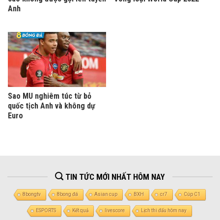
Anh
Sao MU nghiêm túc từ bỏ
quốc tịch Anh và không dự
Euro
TIN TỨC MỚI NHẤT HÔM NAY
8bongtv
8bong đá
Asian cup
BXH
cr7
Cúp C1
ESPORTS
Kết quả
livescore
Lịch thi đấu hôm nay