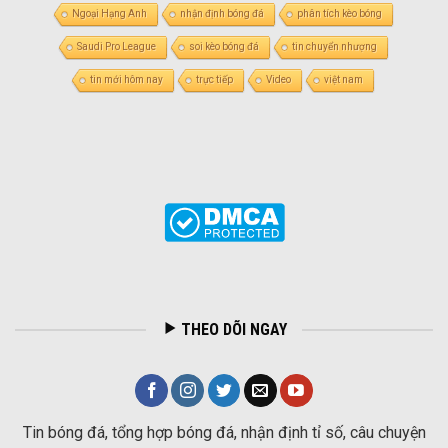
Ngoại Hạng Anh
nhận định bóng đá
phân tích kèo bóng
Saudi Pro League
soi kèo bóng đá
tin chuyển nhượng
tin mới hôm nay
trực tiếp
Video
việt nam
THEO DÕI NGAY
Tin bóng đá, tổng hợp bóng đá, nhận định tỉ số, câu chuyện