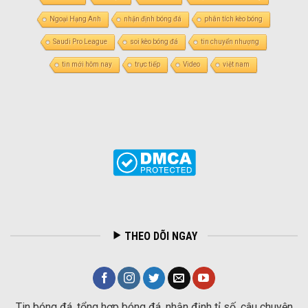
Ngoại Hạng Anh
nhận định bóng đá
phân tích kèo bóng
Saudi Pro League
soi kèo bóng đá
tin chuyển nhượng
tin mới hôm nay
trực tiếp
Video
việt nam
THEO DÕI NGAY
Tin bóng đá, tổng hợp bóng đá, nhận định tỉ số, câu chuyện