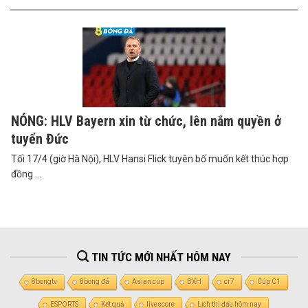
NÓNG: HLV Bayern xin từ chức, lên nắm quyền ở
tuyển Đức
Tối 17/4 (giờ Hà Nội), HLV Hansi Flick tuyên bố muốn kết thúc hợp
đồng ...
TIN TỨC MỚI NHẤT HÔM NAY
8bongtv
8bong đá
Asian cup
BXH
cr7
Cúp C1
ESPORTS
Kết quả
livescore
Lịch thi đấu hôm nay