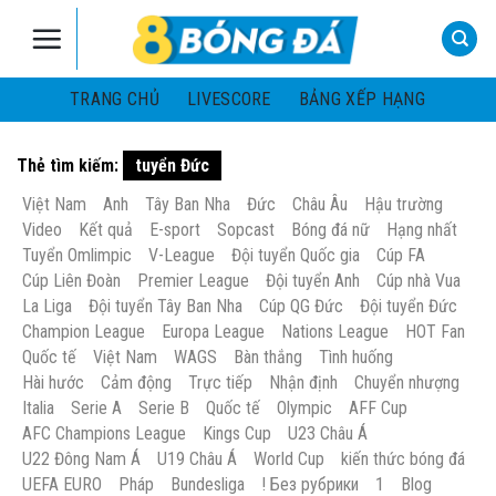
Skip
to
content
TRANG CHỦ
LIVESCORE
BẢNG XẾP HẠNG
Thẻ tìm kiếm:
tuyển Đức
Việt Nam
Anh
Tây Ban Nha
Đức
Châu Âu
Hậu trường
Video
Kết quả
E-sport
Sopcast
Bóng đá nữ
Hạng nhất
Tuyển Omlimpic
V-League
Đội tuyển Quốc gia
Cúp FA
Cúp Liên Đoàn
Premier League
Đội tuyển Anh
Cúp nhà Vua
La Liga
Đội tuyển Tây Ban Nha
Cúp QG Đức
Đội tuyển Đức
Champion League
Europa League
Nations League
HOT Fan
Quốc tế
Việt Nam
WAGS
Bàn thắng
Tình huống
Hài hước
Cảm động
Trực tiếp
Nhận định
Chuyển nhượng
Italia
Serie A
Serie B
Quốc tế
Olympic
AFF Cup
AFC Champions League
Kings Cup
U23 Châu Á
U22 Đông Nam Á
U19 Châu Á
World Cup
kiến thức bóng đá
UEFA EURO
Pháp
Bundesliga
! Без рубрики
1
Blog