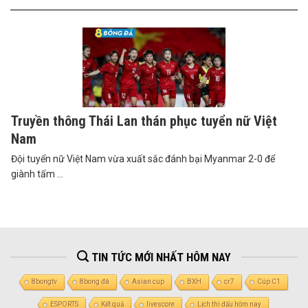
Truyền thông Thái Lan thán phục tuyển nữ Việt
Nam
Đội tuyển nữ Việt Nam vừa xuất sắc đánh bại Myanmar 2-0 để
giành tấm ...
TIN TỨC MỚI NHẤT HÔM NAY
8bongtv
8bong đá
Asian cup
BXH
cr7
Cúp C1
ESPORTS
Kết quả
livescore
Lịch thi đấu hôm nay