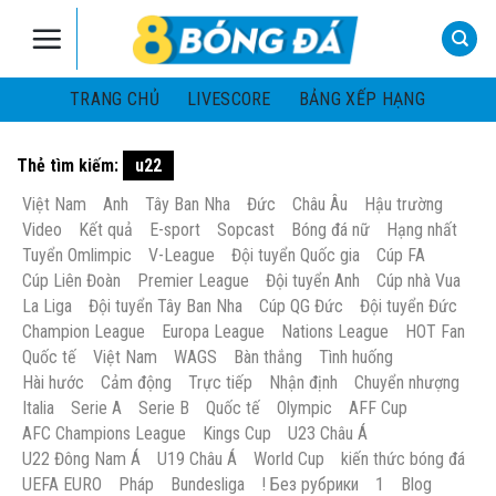
Skip
to
content
TRANG CHỦ
LIVESCORE
BẢNG XẾP HẠNG
Thẻ tìm kiếm:
u22
Việt Nam
Anh
Tây Ban Nha
Đức
Châu Âu
Hậu trường
Video
Kết quả
E-sport
Sopcast
Bóng đá nữ
Hạng nhất
Tuyển Omlimpic
V-League
Đội tuyển Quốc gia
Cúp FA
Cúp Liên Đoàn
Premier League
Đội tuyển Anh
Cúp nhà Vua
La Liga
Đội tuyển Tây Ban Nha
Cúp QG Đức
Đội tuyển Đức
Champion League
Europa League
Nations League
HOT Fan
Quốc tế
Việt Nam
WAGS
Bàn thắng
Tình huống
Hài hước
Cảm động
Trực tiếp
Nhận định
Chuyển nhượng
Italia
Serie A
Serie B
Quốc tế
Olympic
AFF Cup
AFC Champions League
Kings Cup
U23 Châu Á
U22 Đông Nam Á
U19 Châu Á
World Cup
kiến thức bóng đá
UEFA EURO
Pháp
Bundesliga
! Без рубрики
1
Blog