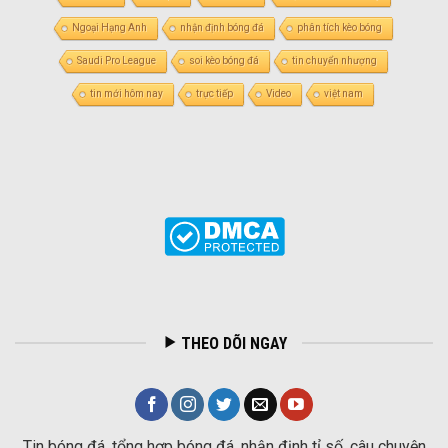
Ngoại Hạng Anh
nhận định bóng đá
phân tích kèo bóng
Saudi Pro League
soi kèo bóng đá
tin chuyển nhượng
tin mới hôm nay
trực tiếp
Video
việt nam
THEO DÕI NGAY
Tin bóng đá, tổng hợp bóng đá, nhận định tỉ số, câu chuyện