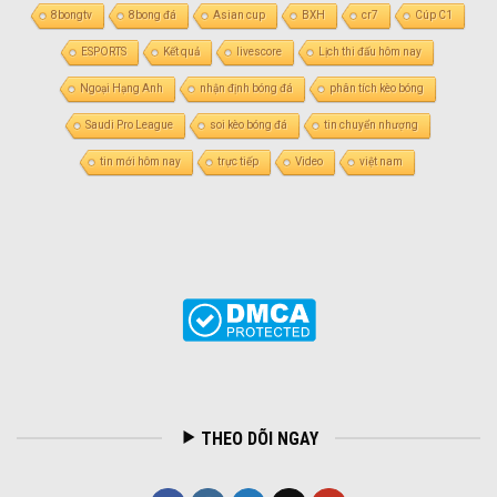
8bongtv
8bong đá
Asian cup
BXH
cr7
Cúp C1
ESPORTS
Kết quả
livescore
Lịch thi đấu hôm nay
Ngoại Hạng Anh
nhận định bóng đá
phân tích kèo bóng
Saudi Pro League
soi kèo bóng đá
tin chuyển nhượng
tin mới hôm nay
trực tiếp
Video
việt nam
THEO DÕI NGAY