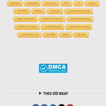
8bongtv
8bong đá
Asian cup
BXH
cr7
Cúp C1
ESPORTS
Kết quả
livescore
Lịch thi đấu hôm nay
Ngoại Hạng Anh
nhận định bóng đá
phân tích kèo bóng
Saudi Pro League
soi kèo bóng đá
tin chuyển nhượng
tin mới hôm nay
trực tiếp
Video
việt nam
THEO DÕI NGAY