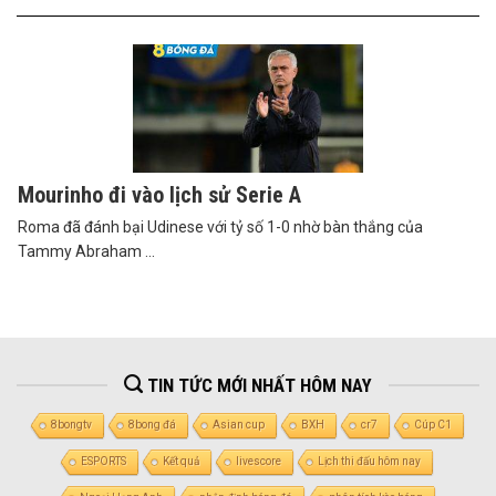
Mourinho đi vào lịch sử Serie A
Roma đã đánh bại Udinese với tỷ số 1-0 nhờ bàn thắng của
Tammy Abraham ...
TIN TỨC MỚI NHẤT HÔM NAY
8bongtv
8bong đá
Asian cup
BXH
cr7
Cúp C1
ESPORTS
Kết quả
livescore
Lịch thi đấu hôm nay