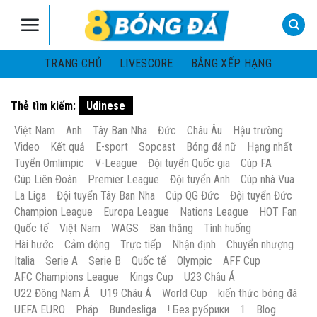
Skip
to
content
TRANG CHỦ
LIVESCORE
BẢNG XẾP HẠNG
Thẻ tìm kiếm:
Udinese
Việt Nam
Anh
Tây Ban Nha
Đức
Châu Âu
Hậu trường
Video
Kết quả
E-sport
Sopcast
Bóng đá nữ
Hạng nhất
Tuyển Omlimpic
V-League
Đội tuyển Quốc gia
Cúp FA
Cúp Liên Đoàn
Premier League
Đội tuyển Anh
Cúp nhà Vua
La Liga
Đội tuyển Tây Ban Nha
Cúp QG Đức
Đội tuyển Đức
Champion League
Europa League
Nations League
HOT Fan
Quốc tế
Việt Nam
WAGS
Bàn thắng
Tình huống
Hài hước
Cảm động
Trực tiếp
Nhận định
Chuyển nhượng
Italia
Serie A
Serie B
Quốc tế
Olympic
AFF Cup
AFC Champions League
Kings Cup
U23 Châu Á
U22 Đông Nam Á
U19 Châu Á
World Cup
kiến thức bóng đá
UEFA EURO
Pháp
Bundesliga
! Без рубрики
1
Blog