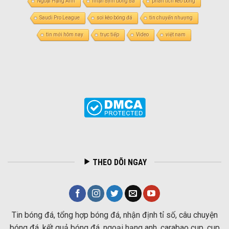
Ngoại Hạng Anh
nhận định bóng đá
phân tích kèo bóng
Saudi Pro League
soi kèo bóng đá
tin chuyển nhượng
tin mới hôm nay
trực tiếp
Video
việt nam
THEO DÕI NGAY
Tin bóng đá, tổng hợp bóng đá, nhận định tỉ số, câu chuyện
bóng đá, kết quả bóng đá, ngoại hạng anh, carabao cup, cup