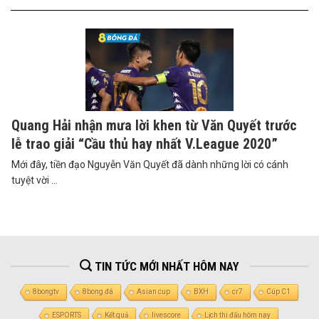
Quang Hải nhận mưa lời khen từ Văn Quyết trước
lễ trao giải “Cầu thủ hay nhất V.League 2020”
Mới đây, tiền đạo Nguyễn Văn Quyết đã dành những lời có cánh
tuyệt vời ...
TIN TỨC MỚI NHẤT HÔM NAY
8bongtv
8bong đá
Asian cup
BXH
cr7
Cúp C1
ESPORTS
Kết quả
livescore
Lịch thi đấu hôm nay