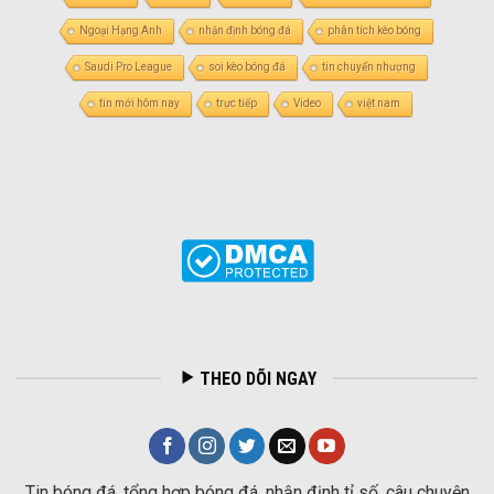
Ngoại Hạng Anh
nhận định bóng đá
phân tích kèo bóng
Saudi Pro League
soi kèo bóng đá
tin chuyển nhượng
tin mới hôm nay
trực tiếp
Video
việt nam
THEO DÕI NGAY
Tin bóng đá, tổng hợp bóng đá, nhận định tỉ số, câu chuyện