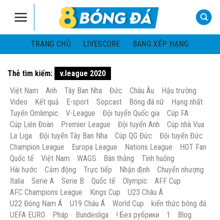
Skip
to
content
TRANG CHỦ
LIVESCORE
BẢNG XẾP HẠNG
Thẻ tìm kiếm:
v.league 2020
Việt Nam
Anh
Tây Ban Nha
Đức
Châu Âu
Hậu trường
Video
Kết quả
E-sport
Sopcast
Bóng đá nữ
Hạng nhất
Tuyển Omlimpic
V-League
Đội tuyển Quốc gia
Cúp FA
Cúp Liên Đoàn
Premier League
Đội tuyển Anh
Cúp nhà Vua
La Liga
Đội tuyển Tây Ban Nha
Cúp QG Đức
Đội tuyển Đức
Champion League
Europa League
Nations League
HOT Fan
Quốc tế
Việt Nam
WAGS
Bàn thắng
Tình huống
Hài hước
Cảm động
Trực tiếp
Nhận định
Chuyển nhượng
Italia
Serie A
Serie B
Quốc tế
Olympic
AFF Cup
AFC Champions League
Kings Cup
U23 Châu Á
U22 Đông Nam Á
U19 Châu Á
World Cup
kiến thức bóng đá
UEFA EURO
Pháp
Bundesliga
! Без рубрики
1
Blog