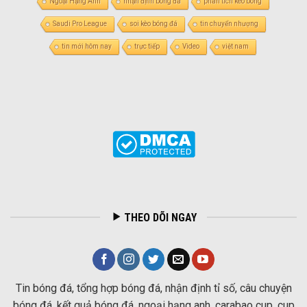
Ngoại Hạng Anh
nhận định bóng đá
phân tích kèo bóng
Saudi Pro League
soi kèo bóng đá
tin chuyển nhượng
tin mới hôm nay
trực tiếp
Video
việt nam
THEO DÕI NGAY
Tin bóng đá, tổng hợp bóng đá, nhận định tỉ số, câu chuyện
bóng đá, kết quả bóng đá, ngoại hạng anh, carabao cup, cup