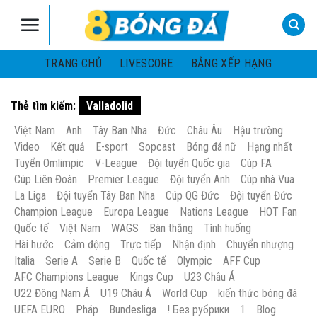
Skip
to
content
TRANG CHỦ
LIVESCORE
BẢNG XẾP HẠNG
Thẻ tìm kiếm:
Valladolid
Việt Nam
Anh
Tây Ban Nha
Đức
Châu Âu
Hậu trường
Video
Kết quả
E-sport
Sopcast
Bóng đá nữ
Hạng nhất
Tuyển Omlimpic
V-League
Đội tuyển Quốc gia
Cúp FA
Cúp Liên Đoàn
Premier League
Đội tuyển Anh
Cúp nhà Vua
La Liga
Đội tuyển Tây Ban Nha
Cúp QG Đức
Đội tuyển Đức
Champion League
Europa League
Nations League
HOT Fan
Quốc tế
Việt Nam
WAGS
Bàn thắng
Tình huống
Hài hước
Cảm động
Trực tiếp
Nhận định
Chuyển nhượng
Italia
Serie A
Serie B
Quốc tế
Olympic
AFF Cup
AFC Champions League
Kings Cup
U23 Châu Á
U22 Đông Nam Á
U19 Châu Á
World Cup
kiến thức bóng đá
UEFA EURO
Pháp
Bundesliga
! Без рубрики
1
Blog