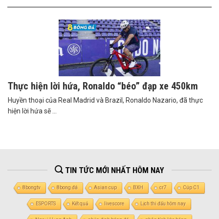
Thực hiện lời hứa, Ronaldo “béo” đạp xe 450km
Huyền thoại của Real Madrid và Brazil, Ronaldo Nazario, đã thực
hiện lời hứa sẽ ...
TIN TỨC MỚI NHẤT HÔM NAY
8bongtv
8bong đá
Asian cup
BXH
cr7
Cúp C1
ESPORTS
Kết quả
livescore
Lịch thi đấu hôm nay