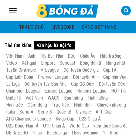
Skip
to
content
TRANG CHỦ
LIVESCORE
BẢNG XẾP HẠNG
Thẻ tìm kiếm:
văn hậu hà nội fc
Việt Nam
Anh
Tây Ban Nha
Đức
Châu Âu
Hậu trường
Video
Kết quả
E-sport
Sopcast
Bóng đá nữ
Hạng nhất
Tuyển Omlimpic
V-League
Đội tuyển Quốc gia
Cúp FA
Cúp Liên Đoàn
Premier League
Đội tuyển Anh
Cúp nhà Vua
La Liga
Đội tuyển Tây Ban Nha
Cúp QG Đức
Đội tuyển Đức
Champion League
Europa League
Nations League
HOT Fan
Quốc tế
Việt Nam
WAGS
Bàn thắng
Tình huống
Hài hước
Cảm động
Trực tiếp
Nhận định
Chuyển nhượng
Italia
Serie A
Serie B
Quốc tế
Olympic
AFF Cup
AFC Champions League
Kings Cup
U23 Châu Á
U22 Đông Nam Á
U19 Châu Á
World Cup
kiến thức bóng đá
UEFA EURO
Pháp
Bundesliga
! Без рубрики
1
Blog