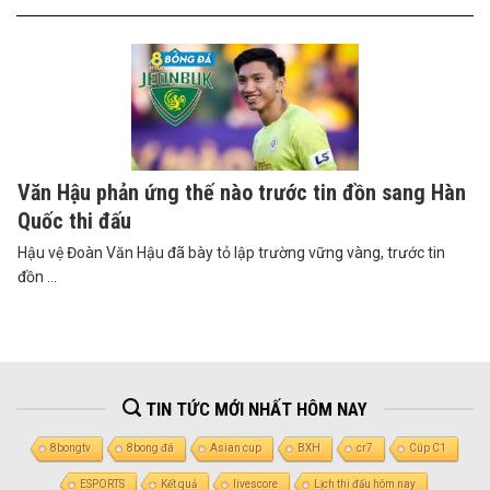
Văn Hậu phản ứng thế nào trước tin đồn sang Hàn
Quốc thi đấu
Hậu vệ Đoàn Văn Hậu đã bày tỏ lập trường vững vàng, trước tin
đồn ...
TIN TỨC MỚI NHẤT HÔM NAY
8bongtv
8bong đá
Asian cup
BXH
cr7
Cúp C1
ESPORTS
Kết quả
livescore
Lịch thi đấu hôm nay