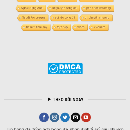
Ngoại Hạng Anh
nhận định bóng đá
phân tích kèo bóng
Saudi Pro League
soi kèo bóng đá
tin chuyển nhượng
tin mới hôm nay
trực tiếp
Video
việt nam
THEO DÕI NGAY
Tin bóng đá, tổng hợp bóng đá, nhận định tỉ số, câu chuyện