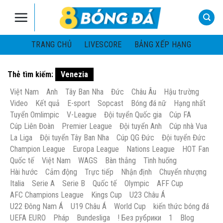
Skip
to
content
TRANG CHỦ
LIVESCORE
BẢNG XẾP HẠNG
Thẻ tìm kiếm:
Venezia
Việt Nam
Anh
Tây Ban Nha
Đức
Châu Âu
Hậu trường
Video
Kết quả
E-sport
Sopcast
Bóng đá nữ
Hạng nhất
Tuyển Omlimpic
V-League
Đội tuyển Quốc gia
Cúp FA
Cúp Liên Đoàn
Premier League
Đội tuyển Anh
Cúp nhà Vua
La Liga
Đội tuyển Tây Ban Nha
Cúp QG Đức
Đội tuyển Đức
Champion League
Europa League
Nations League
HOT Fan
Quốc tế
Việt Nam
WAGS
Bàn thắng
Tình huống
Hài hước
Cảm động
Trực tiếp
Nhận định
Chuyển nhượng
Italia
Serie A
Serie B
Quốc tế
Olympic
AFF Cup
AFC Champions League
Kings Cup
U23 Châu Á
U22 Đông Nam Á
U19 Châu Á
World Cup
kiến thức bóng đá
UEFA EURO
Pháp
Bundesliga
! Без рубрики
1
Blog