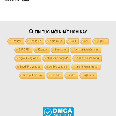
TIN TỨC MỚI NHẤT HÔM NAY
8bongtv
8bong đá
Asian cup
BXH
cr7
Cúp C1
ESPORTS
Kết quả
livescore
Lịch thi đấu hôm nay
Ngoại Hạng Anh
nhận định bóng đá
phân tích kèo bóng
Saudi Pro League
soi kèo bóng đá
tin chuyển nhượng
tin mới hôm nay
trực tiếp
Video
việt nam