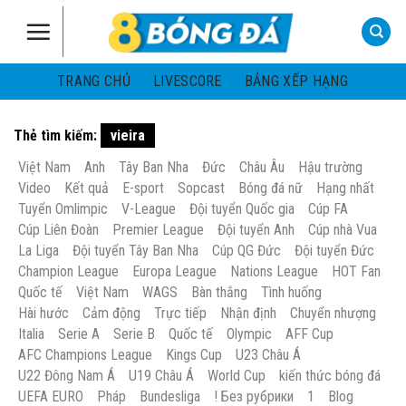
Skip
to
content
TRANG CHỦ
LIVESCORE
BẢNG XẾP HẠNG
Thẻ tìm kiếm:
vieira
Việt Nam
Anh
Tây Ban Nha
Đức
Châu Âu
Hậu trường
Video
Kết quả
E-sport
Sopcast
Bóng đá nữ
Hạng nhất
Tuyển Omlimpic
V-League
Đội tuyển Quốc gia
Cúp FA
Cúp Liên Đoàn
Premier League
Đội tuyển Anh
Cúp nhà Vua
La Liga
Đội tuyển Tây Ban Nha
Cúp QG Đức
Đội tuyển Đức
Champion League
Europa League
Nations League
HOT Fan
Quốc tế
Việt Nam
WAGS
Bàn thắng
Tình huống
Hài hước
Cảm động
Trực tiếp
Nhận định
Chuyển nhượng
Italia
Serie A
Serie B
Quốc tế
Olympic
AFF Cup
AFC Champions League
Kings Cup
U23 Châu Á
U22 Đông Nam Á
U19 Châu Á
World Cup
kiến thức bóng đá
UEFA EURO
Pháp
Bundesliga
! Без рубрики
1
Blog