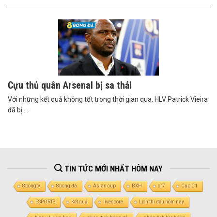
Cựu thủ quân Arsenal bị sa thải
Với những kết quả không tốt trong thời gian qua, HLV Patrick Vieira
đã bị ...
TIN TỨC MỚI NHẤT HÔM NAY
8bongtv
8bong đá
Asian cup
BXH
cr7
Cúp C1
ESPORTS
Kết quả
livescore
Lịch thi đấu hôm nay