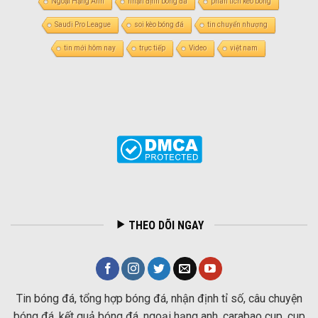
Ngoại Hạng Anh
nhận định bóng đá
phân tích kèo bóng
Saudi Pro League
soi kèo bóng đá
tin chuyển nhượng
tin mới hôm nay
trực tiếp
Video
việt nam
THEO DÕI NGAY
Tin bóng đá, tổng hợp bóng đá, nhận định tỉ số, câu chuyện
bóng đá, kết quả bóng đá, ngoại hạng anh, carabao cup, cup