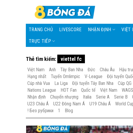
Skip
to
content
TRANG CHỦ
LIVESCORE
NHẬN ĐỊNH
VIỆT
TRỰC TIẾP
Thẻ tìm kiếm:
viettel fc
Việt Nam
Anh
Tây Ban Nha
Đức
Châu Âu
Hậu tr
Hạng nhất
Tuyển Omlimpic
V-League
Đội tuyển Quố
Cúp nhà Vua
La Liga
Đội tuyển Tây Ban Nha
Cúp QG
Nations League
HOT Fan
Quốc tế
Việt Nam
WAG
Nhận định
Chuyển nhượng
Italia
Serie A
Serie B
U23 Châu Á
U22 Đông Nam Á
U19 Châu Á
World Cu
! Без рубрики
1
Blog