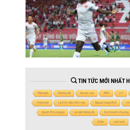
TIN TỨC MỚI NHẤT 
8bongtv
8bong đá
Asian cup
BXH
cr7
livescore
Lịch thi đấu hôm nay
Ngoại Hạng Anh
nh
Saudi Pro League
soi kèo bóng đá
tin chuyển nhượng
Video
việt nam