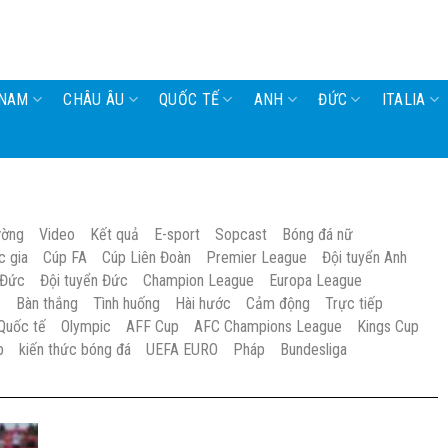
 NAM
CHÂU ÂU
QUỐC TẾ
ANH
ĐỨC
ITALIA
ường
Video
Kết quả
E-sport
Sopcast
Bóng đá nữ
c gia
Cúp FA
Cúp Liên Đoàn
Premier League
Đội tuyển Anh
 Đức
Đội tuyển Đức
Champion League
Europa League
S
Bàn thắng
Tình huống
Hài hước
Cảm động
Trực tiếp
Quốc tế
Olympic
AFF Cup
AFC Champions League
Kings Cup
p
kiến thức bóng đá
UEFA EURO
Pháp
Bundesliga