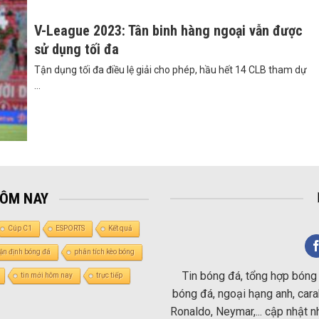
V-League 2023: Tân binh hàng ngoại vẫn được
sử dụng tối đa
Tận dụng tối đa điều lệ giải cho phép, hầu hết 14 CLB tham dự
...
HÔM NAY
Cúp C1
ESPORTS
Kết quả
ận định bóng đá
phân tích kèo bóng
Tin bóng đá, tổng hợp bóng 
tin mới hôm nay
trực tiếp
bóng đá, ngoại hạng anh, carab
Ronaldo, Neymar,... cập nhật 