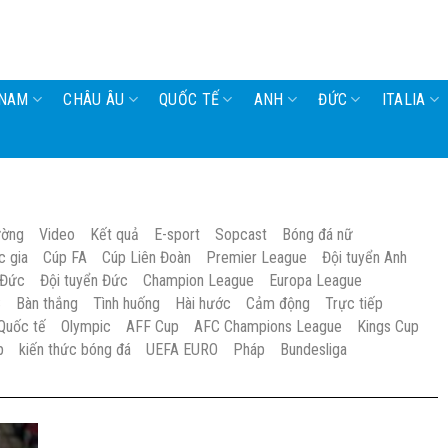
 NAM
CHÂU ÂU
QUỐC TẾ
ANH
ĐỨC
ITALIA
ường
Video
Kết quả
E-sport
Sopcast
Bóng đá nữ
c gia
Cúp FA
Cúp Liên Đoàn
Premier League
Đội tuyển Anh
 Đức
Đội tuyển Đức
Champion League
Europa League
S
Bàn thắng
Tình huống
Hài hước
Cảm động
Trực tiếp
Quốc tế
Olympic
AFF Cup
AFC Champions League
Kings Cup
p
kiến thức bóng đá
UEFA EURO
Pháp
Bundesliga