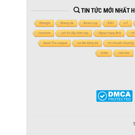
TIN TỨC MỚI NHẤT 
8bongtv
8bong đá
Asian cup
BXH
cr7
livescore
Lịch thi đấu hôm nay
Ngoại Hạng Anh
nh
Saudi Pro League
soi kèo bóng đá
tin chuyển nhượng
Video
việt nam
T