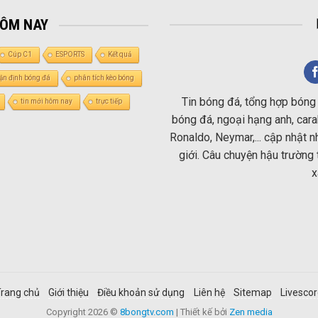
HÔM NAY
Cúp C1
ESPORTS
Kết quả
ận định bóng đá
phân tích kèo bóng
Tin bóng đá, tổng hợp bóng 
tin mới hôm nay
trực tiếp
bóng đá, ngoại hạng anh, carab
Ronaldo, Neymar,... cập nhật 
giới. Câu chuyện hậu trường 
x
rang chủ
Giới thiệu
Điều khoản sử dụng
Liên hệ
Sitemap
Livesco
Copyright 2026 ©
8bongtv.com
| Thiết kế bởi
Zen media