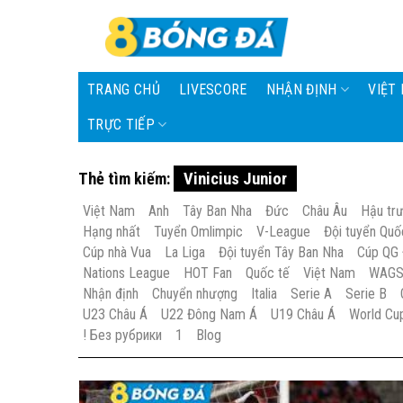
Skip
to
content
TRANG CHỦ
LIVESCORE
NHẬN ĐỊNH
VIỆT
TRỰC TIẾP
Thẻ tìm kiếm:
Vinicius Junior
Việt Nam
Anh
Tây Ban Nha
Đức
Châu Âu
Hậu tr
Hạng nhất
Tuyển Omlimpic
V-League
Đội tuyển Quố
Cúp nhà Vua
La Liga
Đội tuyển Tây Ban Nha
Cúp QG
Nations League
HOT Fan
Quốc tế
Việt Nam
WAG
Nhận định
Chuyển nhượng
Italia
Serie A
Serie B
U23 Châu Á
U22 Đông Nam Á
U19 Châu Á
World Cu
! Без рубрики
1
Blog