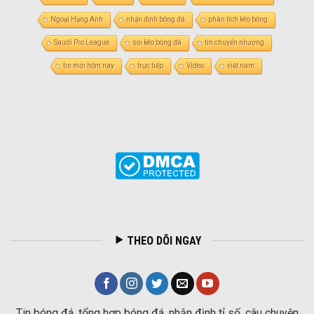
Ngoại Hạng Anh
nhận định bóng đá
phân tích kèo bóng
Saudi Pro League
soi kèo bóng đá
tin chuyển nhượng
tin mới hôm nay
trực tiếp
Video
việt nam
THEO DÕI NGAY
Tin bóng đá, tổng hợp bóng đá, nhận định tỉ số, câu chuyện