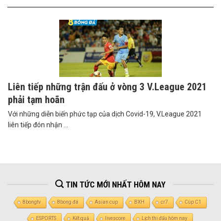
Liên tiếp những trận đấu ở vòng 3 V.League 2021
phải tạm hoãn
Với những diễn biến phức tạp của dịch Covid-19, V.League 2021
liên tiếp đón nhận ...
TIN TỨC MỚI NHẤT HÔM NAY
8bongtv
8bong đá
Asian cup
BXH
cr7
Cúp C1
ESPORTS
Kết quả
livescore
Lịch thi đấu hôm nay