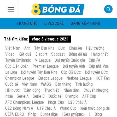
Skip
to
content
TRANG CHỦ
LIVESCORE
BẢNG XẾP HẠNG
Thẻ tìm kiếm:
vòng 3 vleague 2021
Việt Nam
Anh
Tây Ban Nha
Đức
Châu Âu
Hậu trường
Video
Kết quả
E-sport
Sopcast
Bóng đá nữ
Hạng nhất
Tuyển Omlimpic
V-League
Đội tuyển Quốc gia
Cúp FA
Cúp Liên Đoàn
Premier League
Đội tuyển Anh
Cúp nhà Vua
La Liga
Đội tuyển Tây Ban Nha
Cúp QG Đức
Đội tuyển Đức
Champion League
Europa League
Nations League
HOT Fan
Quốc tế
Việt Nam
WAGS
Bàn thắng
Tình huống
Hài hước
Cảm động
Trực tiếp
Nhận định
Chuyển nhượng
Italia
Serie A
Serie B
Quốc tế
Olympic
AFF Cup
AFC Champions League
Kings Cup
U23 Châu Á
U22 Đông Nam Á
U19 Châu Á
World Cup
kiến thức bóng đá
UEFA EURO
Pháp
Bundesliga
! Без рубрики
1
Blog