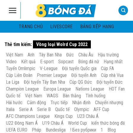
Skip
to
content
TRANG CHỦ
LIVESCORE
BẢNG XẾP HẠNG
Thẻ tìm kiếm:
Vòng loại Wolrd Cup 2022
Việt Nam
Anh
Tây Ban Nha
Đức
Châu Âu
Hậu trường
Video
Kết quả
E-sport
Sopcast
Bóng đá nữ
Hạng nhất
Tuyển Omlimpic
V-League
Đội tuyển Quốc gia
Cúp FA
Cúp Liên Đoàn
Premier League
Đội tuyển Anh
Cúp nhà Vua
La Liga
Đội tuyển Tây Ban Nha
Cúp QG Đức
Đội tuyển Đức
Champion League
Europa League
Nations League
HOT Fan
Quốc tế
Việt Nam
WAGS
Bàn thắng
Tình huống
Hài hước
Cảm động
Trực tiếp
Nhận định
Chuyển nhượng
Italia
Serie A
Serie B
Quốc tế
Olympic
AFF Cup
AFC Champions League
Kings Cup
U23 Châu Á
U22 Đông Nam Á
U19 Châu Á
World Cup
kiến thức bóng đá
UEFA EURO
Pháp
Bundesliga
! Без рубрики
1
Blog