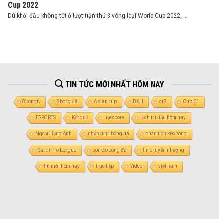
Cup 2022
Dù khởi đầu không tốt ở lượt trận thứ 3 vòng loại World Cup 2022, ...
TIN TỨC MỚI NHẤT HÔM NAY
8bongtv
8bong đá
Asian cup
BXH
cr7
Cúp C1
ESPORTS
Kết quả
livescore
Lịch thi đấu hôm nay
Ngoại Hạng Anh
nhận định bóng đá
phân tích kèo bóng
Saudi Pro League
soi kèo bóng đá
tin chuyển nhượng
tin mới hôm nay
trực tiếp
Video
việt nam