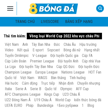
Skip
to
content
TRANG CHỦ
LIVESCORE
BẢNG XẾP HẠNG
Thẻ tìm kiếm:
Vòng loại World Cup 2022 khu vực châu Phi
Việt Nam
Anh
Tây Ban Nha
Đức
Châu Âu
Hậu trường
Video
Kết quả
E-sport
Sopcast
Bóng đá nữ
Hạng nhất
Tuyển Omlimpic
V-League
Đội tuyển Quốc gia
Cúp FA
Cúp Liên Đoàn
Premier League
Đội tuyển Anh
Cúp nhà Vua
La Liga
Đội tuyển Tây Ban Nha
Cúp QG Đức
Đội tuyển Đức
Champion League
Europa League
Nations League
HOT Fan
Quốc tế
Việt Nam
WAGS
Bàn thắng
Tình huống
Hài hước
Cảm động
Trực tiếp
Nhận định
Chuyển nhượng
Italia
Serie A
Serie B
Quốc tế
Olympic
AFF Cup
AFC Champions League
Kings Cup
U23 Châu Á
U22 Đông Nam Á
U19 Châu Á
World Cup
kiến thức bóng đá
UEFA EURO
Pháp
Bundesliga
! Без рубрики
1
Blog