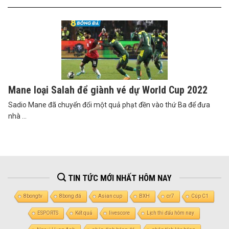
Mane loại Salah để giành vé dự World Cup 2022
Sadio Mane đã chuyển đổi một quả phạt đền vào thứ Ba để đưa
nhà ...
TIN TỨC MỚI NHẤT HÔM NAY
8bongtv
8bong đá
Asian cup
BXH
cr7
Cúp C1
ESPORTS
Kết quả
livescore
Lịch thi đấu hôm nay