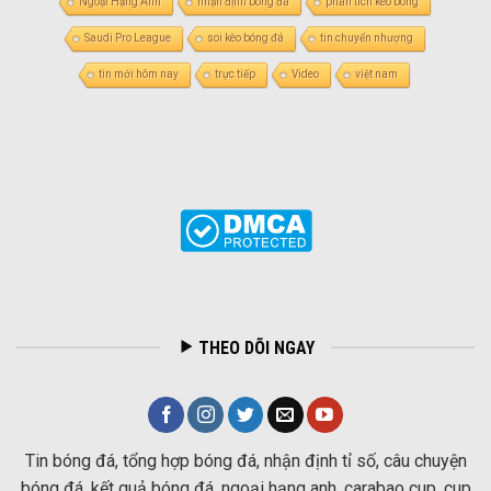
Ngoại Hạng Anh
nhận định bóng đá
phân tích kèo bóng
Saudi Pro League
soi kèo bóng đá
tin chuyển nhượng
tin mới hôm nay
trực tiếp
Video
việt nam
THEO DÕI NGAY
Tin bóng đá, tổng hợp bóng đá, nhận định tỉ số, câu chuyện
bóng đá, kết quả bóng đá, ngoại hạng anh, carabao cup, cup