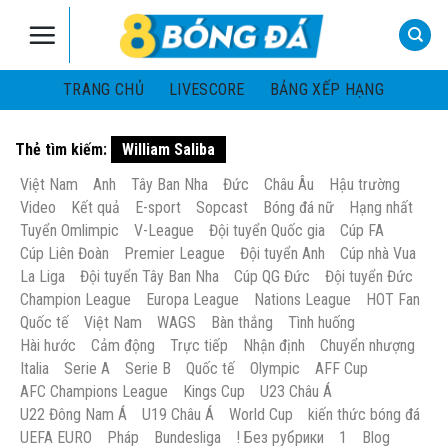
Skip
to
content
TRANG CHỦ
LIVESCORE
BẢNG XẾP HẠNG
Thẻ tìm kiếm:
William Saliba
Việt Nam
Anh
Tây Ban Nha
Đức
Châu Âu
Hậu trường
Video
Kết quả
E-sport
Sopcast
Bóng đá nữ
Hạng nhất
Tuyển Omlimpic
V-League
Đội tuyển Quốc gia
Cúp FA
Cúp Liên Đoàn
Premier League
Đội tuyển Anh
Cúp nhà Vua
La Liga
Đội tuyển Tây Ban Nha
Cúp QG Đức
Đội tuyển Đức
Champion League
Europa League
Nations League
HOT Fan
Quốc tế
Việt Nam
WAGS
Bàn thắng
Tình huống
Hài hước
Cảm động
Trực tiếp
Nhận định
Chuyển nhượng
Italia
Serie A
Serie B
Quốc tế
Olympic
AFF Cup
AFC Champions League
Kings Cup
U23 Châu Á
U22 Đông Nam Á
U19 Châu Á
World Cup
kiến thức bóng đá
UEFA EURO
Pháp
Bundesliga
! Без рубрики
1
Blog