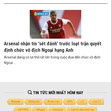
Arsenal nhận tin ‘sét đánh’ trước loạt trận quyết
định chức vô địch Ngoại hạng Anh
Arsenal đang có lợi thế rất lớn trong cuộc đua đến chức vô địch
Ngoại ...
TIN TỨC MỚI NHẤT HÔM NAY
8bongtv
8bong đá
Asian cup
BXH
cr7
Cúp C1
ESPORTS
Kết quả
livescore
Lịch thi đấu hôm nay