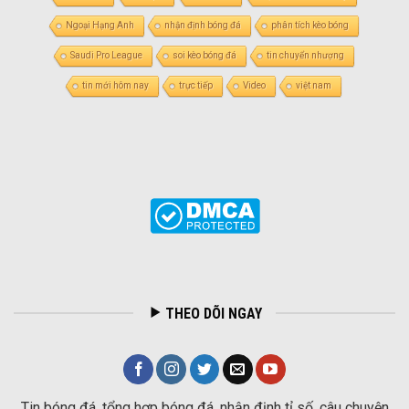
Ngoại Hạng Anh
nhận định bóng đá
phân tích kèo bóng
Saudi Pro League
soi kèo bóng đá
tin chuyển nhượng
tin mới hôm nay
trực tiếp
Video
việt nam
THEO DÕI NGAY
Tin bóng đá, tổng hợp bóng đá, nhận định tỉ số, câu chuyện