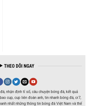
THEO DÕI NGAY
đá, nhận định tỉ số, câu chuyện bóng đá, kết quả
ao cup, cup liên đoàn anh, tin nhanh bóng đá, cr7,
nhanh nhất những thông tin bóng đá Việt Nam và thế