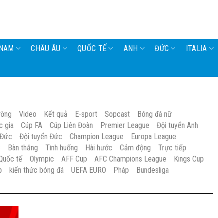
 NAM
CHÂU ÂU
QUỐC TẾ
ANH
ĐỨC
ITALIA
ường
Video
Kết quả
E-sport
Sopcast
Bóng đá nữ
c gia
Cúp FA
Cúp Liên Đoàn
Premier League
Đội tuyển Anh
 Đức
Đội tuyển Đức
Champion League
Europa League
S
Bàn thắng
Tình huống
Hài hước
Cảm động
Trực tiếp
Quốc tế
Olympic
AFF Cup
AFC Champions League
Kings Cup
p
kiến thức bóng đá
UEFA EURO
Pháp
Bundesliga