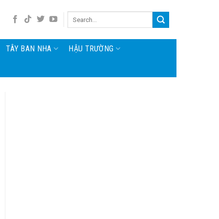
TÂY BAN NHA
HẬU TRƯỜNG