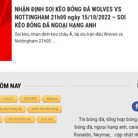
NHẬN ĐỊNH SOI KÈO BÓNG ĐÁ WOLVES VS
NOTTINGHAM 21h00 ngày 15/10/2022 – SOI
KÈO BÓNG ĐÁ NGOẠI HẠNG ANH
Soi kèo, nhận định kèo châu Á, tài xỉu trận đấu Wolves vs
Nottingham 21h00 ...
HÔM NAY
Cúp C1
ESPORTS
Kết quả
ận định bóng đá
phân tích kèo bóng
Tin bóng đá, tổng hợp bóng 
tin mới hôm nay
trực tiếp
bóng đá, ngoại hạng anh, carab
Ronaldo, Neymar,... cập nhật 