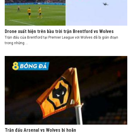
Drone xuất hiện trên bầu trời trận Brentford vs Wolves
Trận đấu của Brentford tại Premier League với Wolves đã bị gián đoạn
trong những ...
Trận đấu Arsenal vs Wolves bị hoãn