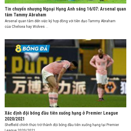
Tin chuyển nhượng Ngoại Hạng Anh sáng 16/07: Arsenal quan
tâm Tammy Abraham
Arsenal quan tâm đến việc ký hợp đồng với tiền đạo Tammy Abraham
của Chelsea hay Wolves ...
Xác định đội bóng đầu tiên xuống hạng ở Premier League
2020/2021
Sheffield chính thức trở thành đội bóng đầu tiên xuống hạng tại Premier
League 2020/2021 ...