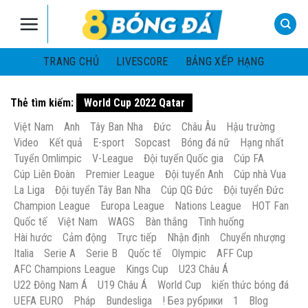
Skip
to
content
TRANG CHỦ
LIVESCORE
BẢNG XẾP HẠNG
Thẻ tìm kiếm:
World Cup 2022 Qatar
Việt Nam
Anh
Tây Ban Nha
Đức
Châu Âu
Hậu trường
Video
Kết quả
E-sport
Sopcast
Bóng đá nữ
Hạng nhất
Tuyển Omlimpic
V-League
Đội tuyển Quốc gia
Cúp FA
Cúp Liên Đoàn
Premier League
Đội tuyển Anh
Cúp nhà Vua
La Liga
Đội tuyển Tây Ban Nha
Cúp QG Đức
Đội tuyển Đức
Champion League
Europa League
Nations League
HOT Fan
Quốc tế
Việt Nam
WAGS
Bàn thắng
Tình huống
Hài hước
Cảm động
Trực tiếp
Nhận định
Chuyển nhượng
Italia
Serie A
Serie B
Quốc tế
Olympic
AFF Cup
AFC Champions League
Kings Cup
U23 Châu Á
U22 Đông Nam Á
U19 Châu Á
World Cup
kiến thức bóng đá
UEFA EURO
Pháp
Bundesliga
! Без рубрики
1
Blog