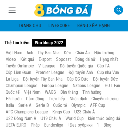
Skip
to
content
TRANG CHỦ
LIVESCORE
BẢNG XẾP HẠNG
Thẻ tìm kiếm:
Worldcup 2022
Việt Nam
Anh
Tây Ban Nha
Đức
Châu Âu
Hậu trường
Video
Kết quả
E-sport
Sopcast
Bóng đá nữ
Hạng nhất
Tuyển Omlimpic
V-League
Đội tuyển Quốc gia
Cúp FA
Cúp Liên Đoàn
Premier League
Đội tuyển Anh
Cúp nhà Vua
La Liga
Đội tuyển Tây Ban Nha
Cúp QG Đức
Đội tuyển Đức
Champion League
Europa League
Nations League
HOT Fan
Quốc tế
Việt Nam
WAGS
Bàn thắng
Tình huống
Hài hước
Cảm động
Trực tiếp
Nhận định
Chuyển nhượng
Italia
Serie A
Serie B
Quốc tế
Olympic
AFF Cup
AFC Champions League
Kings Cup
U23 Châu Á
U22 Đông Nam Á
U19 Châu Á
World Cup
kiến thức bóng đá
UEFA EURO
Pháp
Bundesliga
! Без рубрики
1
Blog