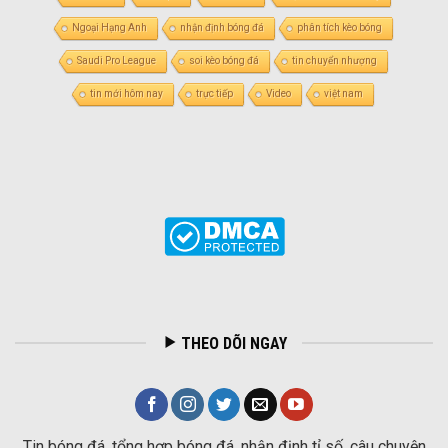
Ngoại Hạng Anh
nhận định bóng đá
phân tích kèo bóng
Saudi Pro League
soi kèo bóng đá
tin chuyển nhượng
tin mới hôm nay
trực tiếp
Video
việt nam
THEO DÕI NGAY
Tin bóng đá, tổng hợp bóng đá, nhận định tỉ số, câu chuyện