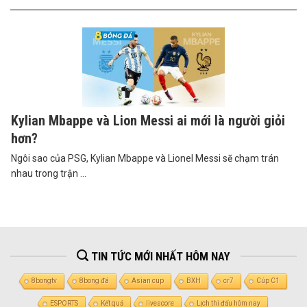
Kylian Mbappe và Lion Messi ai mới là người giỏi
hơn?
Ngôi sao của PSG, Kylian Mbappe và Lionel Messi sẽ chạm trán
nhau trong trận ...
TIN TỨC MỚI NHẤT HÔM NAY
8bongtv
8bong đá
Asian cup
BXH
cr7
Cúp C1
ESPORTS
Kết quả
livescore
Lịch thi đấu hôm nay