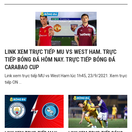
LINK XEM TRỰC TIẾP MU VS WEST HAM. TRỰC
TIẾP BÓNG ĐÁ HÔM NAY. TRỰC TIẾP BÓNG ĐÁ
CARABAO CUP
Link xem trực tiếp MU vs West Ham lúc 1h45, 23/9/2021. Xem trực
tiếp ON ...