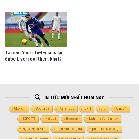
Tại sao Youri Tielemans lại
được Liverpool thèm khát?
TIN TỨC MỚI NHẤT HÔM NAY
8bongtv
8bong đá
Asian cup
BXH
cr7
Cúp C1
ESPORTS
Kết quả
livescore
Lịch thi đấu hôm nay
Ngoại Hạng Anh
nhận định bóng đá
phân tích kèo bóng