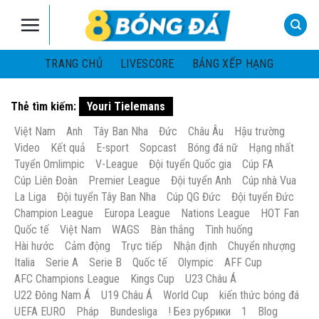
Skip
to
content
TRANG CHỦ
LIVESCORE
BẢNG XẾP HẠNG
Thẻ tìm kiếm:
Youri Tielemans
Việt Nam
Anh
Tây Ban Nha
Đức
Châu Âu
Hậu trường
Video
Kết quả
E-sport
Sopcast
Bóng đá nữ
Hạng nhất
Tuyển Omlimpic
V-League
Đội tuyển Quốc gia
Cúp FA
Cúp Liên Đoàn
Premier League
Đội tuyển Anh
Cúp nhà Vua
La Liga
Đội tuyển Tây Ban Nha
Cúp QG Đức
Đội tuyển Đức
Champion League
Europa League
Nations League
HOT Fan
Quốc tế
Việt Nam
WAGS
Bàn thắng
Tình huống
Hài hước
Cảm động
Trực tiếp
Nhận định
Chuyển nhượng
Italia
Serie A
Serie B
Quốc tế
Olympic
AFF Cup
AFC Champions League
Kings Cup
U23 Châu Á
U22 Đông Nam Á
U19 Châu Á
World Cup
kiến thức bóng đá
UEFA EURO
Pháp
Bundesliga
! Без рубрики
1
Blog