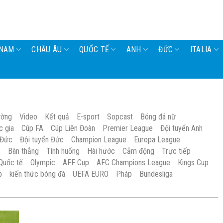
 NAM
CHÂU ÂU
QUỐC TẾ
ANH
ĐỨC
ITALIA
ường
Video
Kết quả
E-sport
Sopcast
Bóng đá nữ
c gia
Cúp FA
Cúp Liên Đoàn
Premier League
Đội tuyển Anh
 Đức
Đội tuyển Đức
Champion League
Europa League
S
Bàn thắng
Tình huống
Hài hước
Cảm động
Trực tiếp
Quốc tế
Olympic
AFF Cup
AFC Champions League
Kings Cup
p
kiến thức bóng đá
UEFA EURO
Pháp
Bundesliga