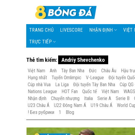
Skip
to
content
TRANG CHỦ
LIVESCORE
NHẬN ĐỊNH
VIỆT
TRỰC TIẾP
Thẻ tìm kiếm:
Andriy Shevchenko
Việt Nam
Anh
Tây Ban Nha
Đức
Châu Âu
Hậu tr
Hạng nhất
Tuyển Omlimpic
V-League
Đội tuyển Quố
Cúp nhà Vua
La Liga
Đội tuyển Tây Ban Nha
Cúp QG
Nations League
HOT Fan
Quốc tế
Việt Nam
WAG
Nhận định
Chuyển nhượng
Italia
Serie A
Serie B
U23 Châu Á
U22 Đông Nam Á
U19 Châu Á
World Cu
! Без рубрики
1
Blog