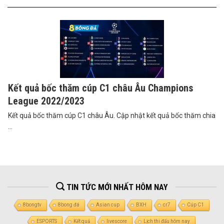
Kết quả bốc thăm cúp C1 châu Âu Champions
League 2022/2023
Kết quả bốc thăm cúp C1 châu Âu. Cập nhật kết quả bốc thăm chia
...
TIN TỨC MỚI NHẤT HÔM NAY
8bongtv
8bong đá
Asian cup
BXH
cr7
Cúp C1
ESPORTS
Kết quả
livescore
Lịch thi đấu hôm nay