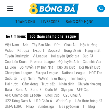
Skip
to
content
TRANG CHỦ
LIVESCORE
BẢNG XẾP HẠNG
Thẻ tìm kiếm:
bốc thăm champions league
Việt Nam
Anh
Tây Ban Nha
Đức
Châu Âu
Hậu trường
Video
Kết quả
E-sport
Sopcast
Bóng đá nữ
Hạng nhất
Tuyển Omlimpic
V-League
Đội tuyển Quốc gia
Cúp FA
Cúp Liên Đoàn
Premier League
Đội tuyển Anh
Cúp nhà Vua
La Liga
Đội tuyển Tây Ban Nha
Cúp QG Đức
Đội tuyển Đức
Champion League
Europa League
Nations League
HOT Fan
Quốc tế
Việt Nam
WAGS
Bàn thắng
Tình huống
Hài hước
Cảm động
Trực tiếp
Nhận định
Chuyển nhượng
Italia
Serie A
Serie B
Quốc tế
Olympic
AFF Cup
AFC Champions League
Kings Cup
U23 Châu Á
U22 Đông Nam Á
U19 Châu Á
World Cup
kiến thức bóng đá
UEFA EURO
Pháp
Bundesliga
! Без рубрики
1
Blog