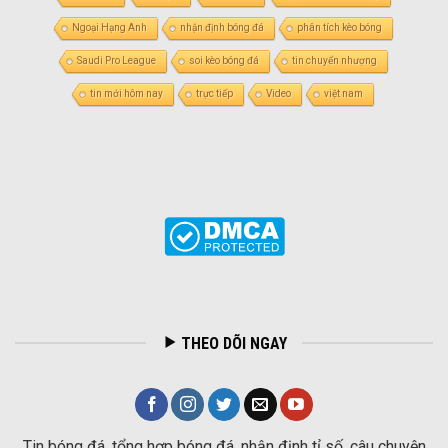
Ngoại Hạng Anh
nhận định bóng đá
phân tích kèo bóng
Saudi Pro League
soi kèo bóng đá
tin chuyển nhượng
tin mới hôm nay
trực tiếp
Video
việt nam
THEO DÕI NGAY
Tin bóng đá, tổng hợp bóng đá, nhận định tỉ số, câu chuyện