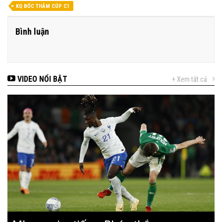
KQ BỐC THĂM CÚP C1
Bình luận
VIDEO NỔI BẬT
+ Xem tất cả