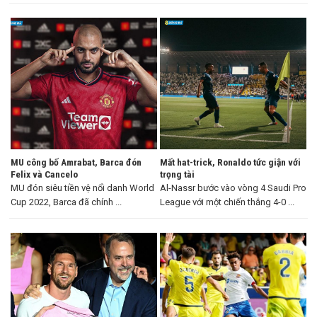
...
MU công bố Amrabat, Barca đón
Mất hat-trick, Ronaldo tức giận với
Felix và Cancelo
trọng tài
MU đón siêu tiền vệ nổi danh World
Al-Nassr bước vào vòng 4 Saudi Pro
Cup 2022, Barca đã chính ...
League với một chiến thắng 4-0 ...