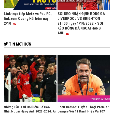
Link trực tiếp Metz vs Pau FC,
SOI KÈO NHẬN ĐỊNH BÓNG ĐÁ
link xem Quang Hải hôm nay
LIVERPOOL VS BRIGHTON
2/10
21h00 ngày 1/10/2022 – SOI
KÈO BÓNG ĐÁ NGOẠI HẠNG
ANH
TIN MỚI HƠN
Những Cầu Thủ Có Điểm Số Cao
Scott Carson: Huyền Thoại Premier
Nhất Ngoại Hạng Anh 2023-2024: Ai
League Với 11 Danh Hiệu Và 107