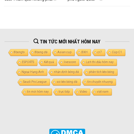
TIN TỨC MỚI NHẤT HÔM NAY
8bongtv
8bong đá
Asian cup
BXH
cr7
Cúp C1
ESPORTS
Kết quả
livescore
Lịch thi đấu hôm nay
Ngoại Hạng Anh
nhận định bóng đá
phân tích kèo bóng
Saudi Pro League
soi kèo bóng đá
tin chuyển nhượng
tin mới hôm nay
trực tiếp
Video
việt nam