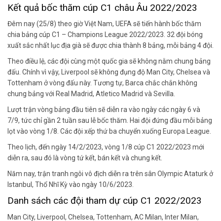
Kết quả bốc thăm cúp C1 châu Âu 2022/2023
Đêm nay (25/8) theo giờ Việt Nam, UEFA sẽ tiến hành bốc thăm
chia bảng cúp C1 – Champions League 2022/2023. 32 đội bóng
xuất sắc nhất lục địa già sẽ được chia thành 8 bảng, mỗi bảng 4 đội.
Theo điều lệ, các đội cùng một quốc gia sẽ không nằm chung bảng
đấu. Chính vì vậy, Liverpool sẽ không đụng độ Man City, Chelsea và
Tottenham ở vòng đấu này. Tương tự, Barca chắc chắn không
chung bảng với Real Madrid, Atletico Madrid và Sevilla.
Lượt trận vòng bảng đầu tiên sẽ diễn ra vào ngày các ngày 6 và
7/9, tức chỉ gần 2 tuần sau lễ bốc thăm. Hai đội đứng đầu mỗi bảng
lọt vào vòng 1/8. Các đội xếp thứ ba chuyển xuống Europa League.
Theo lịch, đến ngày 14/2/2023, vòng 1/8 cúp C1 2022/2023 mới
diễn ra, sau đó là vòng tứ kết, bán kết và chung kết.
Năm nay, trận tranh ngôi vô địch diễn ra trên sân Olympic Ataturk ở
Istanbul, Thổ Nhĩ Kỳ vào ngày 10/6/2023.
Danh sách các đội tham dự cúp C1 2022/2023
Man City, Liverpool, Chelsea, Tottenham, AC Milan, Inter Milan,