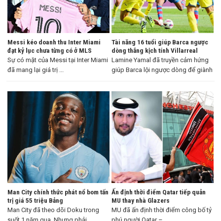
Messi kéo doanh thu Inter Miami
Tài năng 16 tuổi giúp Barca ngược
đạt kỷ lục chưa từng có ở MLS
dòng thắng kịch tính Villarreal
Sự có mặt của Messi tại Inter Miami
Lamine Yamal đã truyền cảm hứng
đã mang lại giá trị ...
giúp Barca lội ngược dòng để giành
...
Man City chính thức phát nổ bom tấn
Ấn định thời điểm Qatar tiếp quản
trị giá 55 triệu Bảng
MU thay nhà Glazers
Man City đã theo dõi Doku trong
MU đã ấn định thời điểm công bố tỷ
suốt 1 năm qua. Nhưng phải ...
phú người Qatar – ...