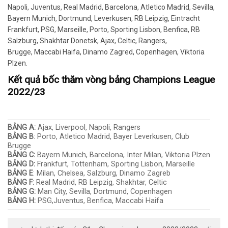
Napoli, Juventus, Real Madrid, Barcelona, Atletico Madrid, Sevilla,
Bayern Munich, Dortmund, Leverkusen, RB Leipzig, Eintracht
Frankfurt, PSG, Marseille, Porto, Sporting Lisbon, Benfica, RB
Salzburg, Shakhtar Donetsk, Ajax, Celtic, Rangers,
Brugge, Maccabi Haifa, Dinamo Zagred, Copenhagen, Viktoria
Plzen.
Kết quả bốc thăm vòng bảng Champions League
2022/23
BẢNG A:
Ajax, Liverpool, Napoli, Rangers
BẢNG B
: Porto, Atletico Madrid, Bayer Leverkusen, Club
Brugge
BẢNG C:
Bayern Munich, Barcelona, Inter Milan, Viktoria Plzen
BẢNG D:
Frankfurt, Tottenham, Sporting Lisbon, Marseille
BẢNG E
: Milan, Chelsea, Salzburg, Dinamo Zagreb
BẢNG F:
Real Madrid, RB Leipzig, Shakhtar, Celtic
BẢNG G:
Man City, Sevilla, Dortmund, Copenhagen
BẢNG H:
PSG,Juventus, Benfica, Maccabi Haifa