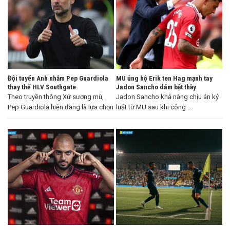
Đội tuyển Anh nhắm Pep Guardiola
MU ủng hộ Erik ten Hag mạnh tay
thay thế HLV Southgate
Jadon Sancho dám bật thầy
Theo truyền thông Xứ sương mù,
Jadon Sancho khả năng chịu án kỷ
Pep Guardiola hiện đang là lựa chọn
luật từ MU sau khi công ...
...