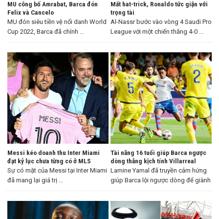
MU công bố Amrabat, Barca đón
Mất hat-trick, Ronaldo tức giận với
Felix và Cancelo
trọng tài
MU đón siêu tiền vệ nổi danh World
Al-Nassr bước vào vòng 4 Saudi Pro
Cup 2022, Barca đã chính ...
League với một chiến thắng 4-0 ...
Messi kéo doanh thu Inter Miami
Tài năng 16 tuổi giúp Barca ngược
đạt kỷ lục chưa từng có ở MLS
dòng thắng kịch tính Villarreal
Sự có mặt của Messi tại Inter Miami
Lamine Yamal đã truyền cảm hứng
đã mang lại giá trị ...
giúp Barca lội ngược dòng để giành
...