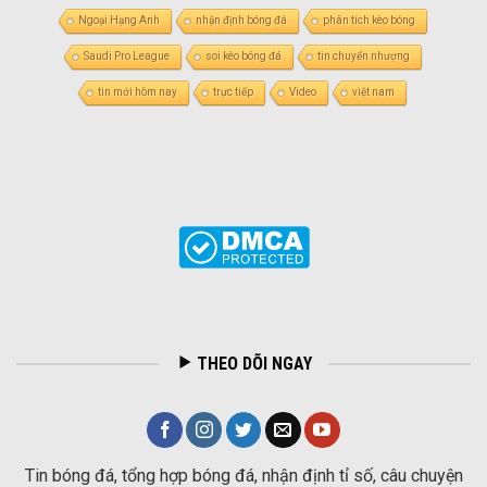
Ngoại Hạng Anh
nhận định bóng đá
phân tích kèo bóng
Saudi Pro League
soi kèo bóng đá
tin chuyển nhượng
tin mới hôm nay
trực tiếp
Video
việt nam
THEO DÕI NGAY
Tin bóng đá, tổng hợp bóng đá, nhận định tỉ số, câu chuyện