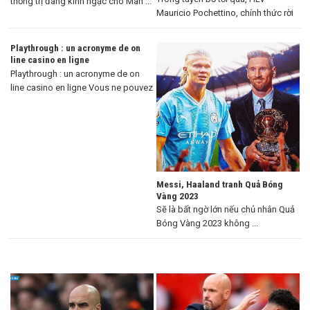
thống trị đáng kinh ngạc cho Man ...
Mauricio Pochettino, chính thức rời
khỏi Chelsea ...
Playthrough : un acronyme de on
line casino en ligne
Playthrough : un acronyme de on
line casino en ligne Vous ne pouvez
...
Messi, Haaland tranh Quả Bóng
Vàng 2023
Sẽ là bất ngờ lớn nếu chủ nhân Quả
Bóng Vàng 2023 không ...