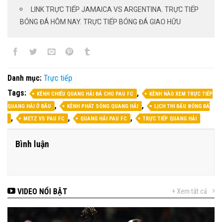
LINK TRỰC TIẾP JAMAICA VS ARGENTINA. TRỰC TIẾP
BÓNG ĐÁ HÔM NAY. TRỰC TIẾP BÓNG ĐÁ GIAO HỮU
Danh mục:
Trực tiếp
Tags:
,
KÊNH CHIẾU QUANG HẢI ĐÁ CHO PAU FC
KÊNH NÀO XEM TRỰC TIẾP
,
,
QUANG HẢI Ở ĐÂU
KÊNH PHÁT SÓNG QUANG HẢI
LỊCH THI ĐẤU BÓNG ĐÁ
,
,
,
METZ VS PAU FC
QUANG HẢI PAU FC
TRỰC TIẾP QUANG HẢI
Bình luận
VIDEO NỔI BẬT
+ Xem tất cả