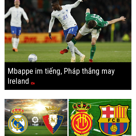
Mbappe im tiếng, Pháp thắng may
Ireland